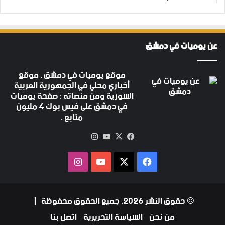
عن يوميات في دمشق
موقع يوميات في دمشق , موقع
أخباري محلي في الجمهورية العربية
السورية ومن منصاته : صفحة يوميات
في دمشق على فيس بوك 4 مليون
متابع .
‫X
فيسبوك
‫YouTube
انستقرام
فيسبوك
‫X
‫YouTube
انستقرام
© حقوق النشر 2026، جميع الحقوق محفوظة |
من نحن
السياسة التحريرية
اتصل بنا