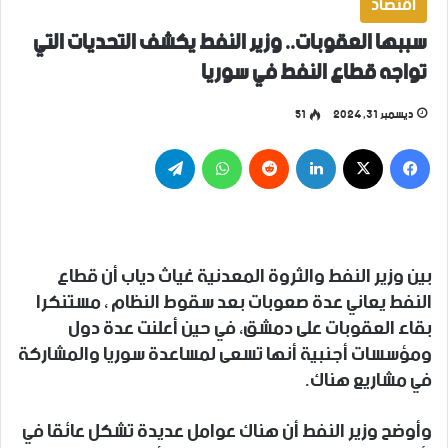
اقتصاد
سببها العقوبات.. وزير النفط يكشف التحديات التي
تواجه قطاع النفط في سوريا
ديسمبر 31, 2024
51
فيسبوك
‫X
لينكدإن
واتساب
تيلقرام
بين وزير النفط والثروة المعدنية غياث دياب أن قطاع
النفط يعاني عدة صعوبات بعد سقوط النظام ، مستنكرا
بقاء العقوبات على دمشق، في حين أعلنت عدة دول
ومؤسسات أجنبية أنها تسعى لمساعدة سوريا والمشاركة
في مشاريع هناك.
وأوضح وزير النفط أن هناك عوامل عديدة تشكل عائقا في