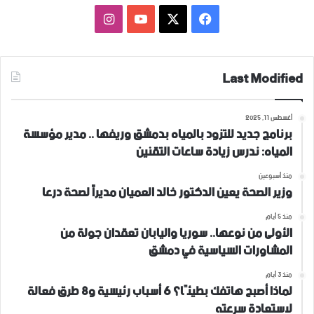
فيسبوك
‫X
‫YouTube
انستقرام
Last Modified
أغسطس 11, 2025
برنامج جديد للتزود بالمياه بدمشق وريفها .. مدير مؤسسة
المياه: ندرس زيادة ساعات التقنين
منذ أسبوعين
وزير الصحة يعين الدكتور خالد العميان مديراً لصحة درعا
منذ 5 أيام
الأولى من نوعها.. سوريا واليابان تعقدان جولة من
المشاورات السياسية في دمشق
منذ 3 أيام
لماذا أصبح هاتفك بطيئًا؟ 6 أسباب رئيسية و8 طرق فعالة
لاستعادة سرعته