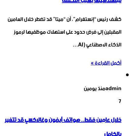
لمهندسيها بسبب التكلفة
كشف رئيس “إنستغرام”، أن “ميتا” قد تضطر خلال العامين
المقبلين إلى فرض حدود على استهلاك موظفيها لرموز
الذكاء الاصطناعي (AI…
أكمل القراءة »
admin
منذ يومين
7
خلال عامين فقط.. هواتف آيفون وغالاكسي قد تتغير
بالكامل