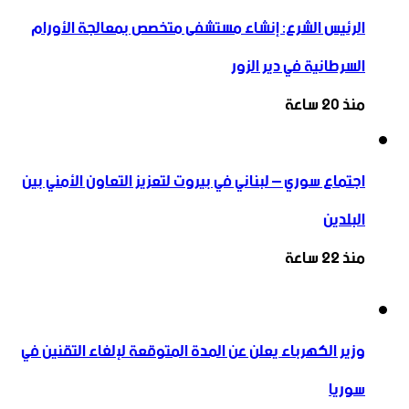
الرئيس الشرع: إنشاء ‌‏مستشفى متخصص بمعالجة الأورام
السرطانية في دير الزور
منذ 20 ساعة
اجتماع سوري – لبناني في بيروت لتعزيز التعاون ‏الأمني ‏بين
البلدين
منذ 22 ساعة
وزير الكهرباء يعلن عن المدة المتوقعة لإلغاء التقنين في
سوريا