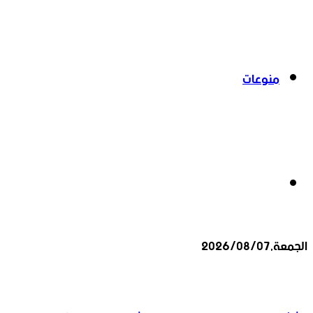
منوعات
بحث
الجمعة,2026/08/07
عن
أخبار عاجلة