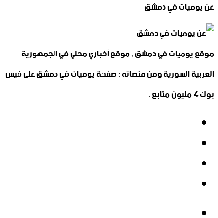
عن يوميات في دمشق
موقع يوميات في دمشق , موقع أخباري محلي في الجمهورية
العربية السورية ومن منصاته : صفحة يوميات في دمشق على فيس
بوك 4 مليون متابع .
فيسبوك
‫X
‫YouTube
انستقرام
فيسبوك