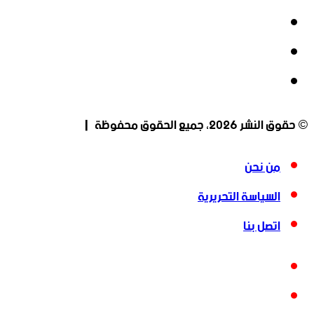
‫X
‫YouTube
انستقرام
© حقوق النشر 2026، جميع الحقوق محفوظة |
من نحن
السياسة التحريرية
اتصل بنا
فيسبوك
‫X