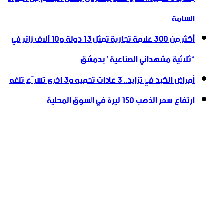
السامة
أكثر من 300 علامة تجارية تمثل 13 دولة و10 آلاف زائر في
“ثلاثية ‏مشهداني الصناعية” بدمشق
أمراض الكبد في تزايد.. 3 عادات تحميه و3 أخرى تسرّع تلفه
ارتفاع سعر الذهب 150 ليرة في السوق المحلية‎