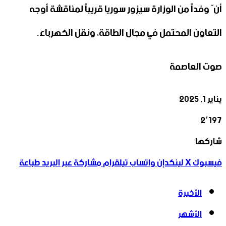
أنّ وفداً من الوزارة سيزور سوريا قريباً لمناقشة أوجه
التعاون المحتمل في مجال الطاقة، ونقل الكهرباء.
صوت العاصمة
يناير 1, 2025
2٬197
‫X
تيلقرام
واتساب
لينكدإن
فيسبوك
شاركها
فيسبوك
‫X
لينكدإن
واتساب
تيلقرام
مشاركة عبر البريد
طباعة
الأخيرة
الأشهر