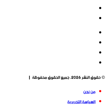
‫YouTube
انستقرام
فيسبوك
‫X
‫YouTube
انستقرام
© حقوق النشر 2026، جميع الحقوق محفوظة |
من نحن
السياسة التحريرية