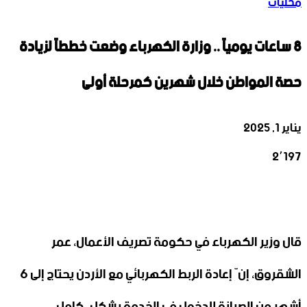
محليات
8 ساعات يومياً .. وزارة الكهرباء وضعت خططاً لزيادة
حصة المواطن خلال شهرين كمرحلة أولى
يناير 1, 2025
2٬197
‫X
تيلقرام
واتساب
لينكدإن
فيسبوك
قال وزير الكهرباء في حكومة تصريف الأعمال، عمر
الشقروق، إنّ إعادة الربط الكهربائي مع الأردن يحتاج إلى 6
أشهر من الصيانة للدخول في الخدمة بشكلٍ كامل.