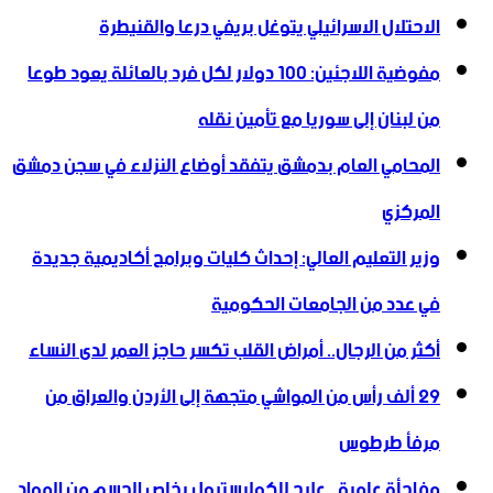
الاحتلال الاسرائيلي يتوغل بريفي درعا والقنيطرة
مفوضية اللاجئين: 100 دولار لكل فرد بالعائلة يعود طوعا
من لبنان إلى سوريا مع تأمين نقله
المحامي العام بدمشق يتفقد أوضاع النزلاء في سجن دمشق
المركزي
وزير التعليم العالي: إحداث كليات وبرامج أكاديمية جديدة
في عدد من الجامعات الحكومية
أكثر من الرجال.. أمراض القلب تكسر حاجز العمر لدى النساء
29 ألف رأس من المواشي متجهة إلى الأردن ‏والعراق من
مرفأ طرطوس
مفاجأة علمية.. علاج للكوليسترول يخلص الجسم من المواد