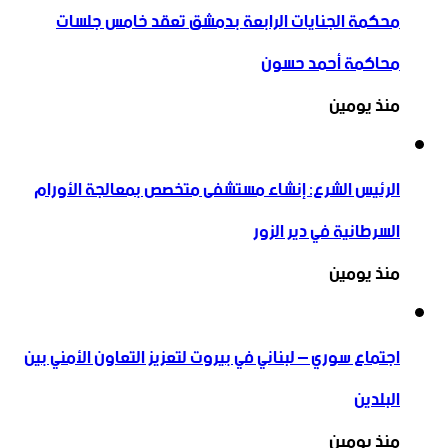
محكمة الجنايات الرابعة بدمشق تعقد خامس جلسات
محاكمة أحمد حسون
منذ يومين
الرئيس الشرع: إنشاء ‌‏مستشفى متخصص بمعالجة الأورام
السرطانية في دير الزور
منذ يومين
اجتماع سوري – لبناني في بيروت لتعزيز التعاون ‏الأمني ‏بين
البلدين
منذ يومين