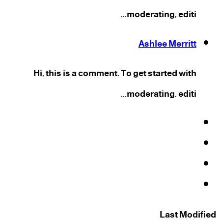
moderating, editi...
Ashlee Merritt
Hi, this is a comment. To get started with
moderating, editi...
فيسبوك
‫X
‫YouTube
انستقرام
Last Modified