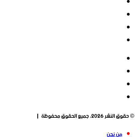
فيسبوك
‫X
‫YouTube
انستقرام
فيسبوك
‫X
‫YouTube
انستقرام
© حقوق النشر 2026، جميع الحقوق محفوظة |
من نحن