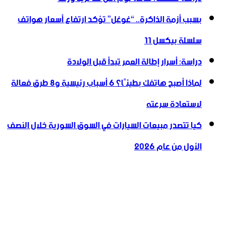
بسبب أزمة الذاكرة.. “غوغل” تؤكد ارتفاع أسعار هواتف
سلسلة بيكسل 11
دراسة: أسرار إطالة العمر تبدأ قبل الولادة
لماذا أصبح هاتفك بطيئًا؟ 6 أسباب رئيسية و8 طرق فعالة
لاستعادة سرعته
كيا تتصدر مبيعات السيارات في السوق السورية خلال النصف
الأول من عام 2026