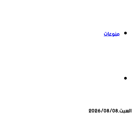
منوعات
بحث
السبت,2026/08/08
عن
أخبار عاجلة