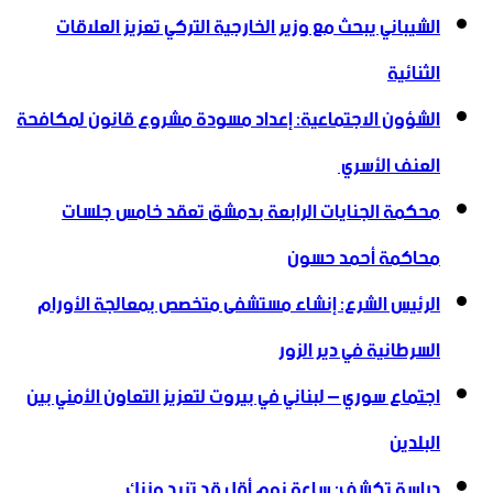
الشيباني يبحث مع وزير الخارجية التركي تعزيز العلاقات
الثنائية
الشؤون الاجتماعية: إعداد مسودة مشروع قانون لمكافحة
العنف الأسري ‏
محكمة الجنايات الرابعة بدمشق تعقد خامس جلسات
محاكمة أحمد حسون
الرئيس الشرع: إنشاء ‌‏مستشفى متخصص بمعالجة الأورام
السرطانية في دير الزور
اجتماع سوري – لبناني في بيروت لتعزيز التعاون ‏الأمني ‏بين
البلدين
دراسة تكشف: ساعة نوم أقل قد تزيد وزنك