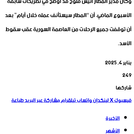
وكان مدير المطار أنيس فلوح قد أوضح في تصريحات سابقة
الأسبوع الماضي، أن “المطار سيستأنف عمله خلال أيام” بعد
أن توقفت جميع الرحلات من العاصمة السورية عقب سقوط
الأسد.
يناير 4, 2025
249
‫X
تيلقرام
واتساب
لينكدإن
فيسبوك
شاركها
فيسبوك
‫X
لينكدإن
واتساب
تيلقرام
مشاركة عبر البريد
طباعة
الأخيرة
الأشهر