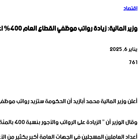
اقتصاد
وزير المالية: زيادة رواتب موظفي القطاع العام 400% اعتباراً من الشهر المقبل
يناير 6, 2025
761
‫X
تيلقرام
واتساب
لينكدإن
فيسبوك
أعلن وزير المالية محمد أبازيد أن الحكومة ستزيد رواتب موظفي القطاع العام 400% الشهر المقبل, بعد استكمال إعادة الهيكلة الإدارية لل
وقال الوز
أعداد العاملين المسجلين في الجهات العامة أكبر بكثير من ال