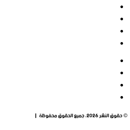
فيسبوك
‫X
‫YouTube
انستقرام
فيسبوك
‫X
‫YouTube
انستقرام
© حقوق النشر 2026، جميع الحقوق محفوظة |