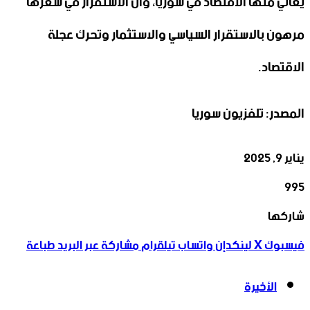
يعاني منها الاقتصاد في سوريا، وأن الاستقرار في سعرها
مرهون بالاستقرار السياسي والاستثمار وتحرك عجلة
الاقتصاد.
المصدر: تلفزيون سوريا
يناير 9, 2025
995
‫X
تيلقرام
واتساب
لينكدإن
فيسبوك
شاركها
فيسبوك
‫X
لينكدإن
واتساب
تيلقرام
مشاركة عبر البريد
طباعة
الأخيرة