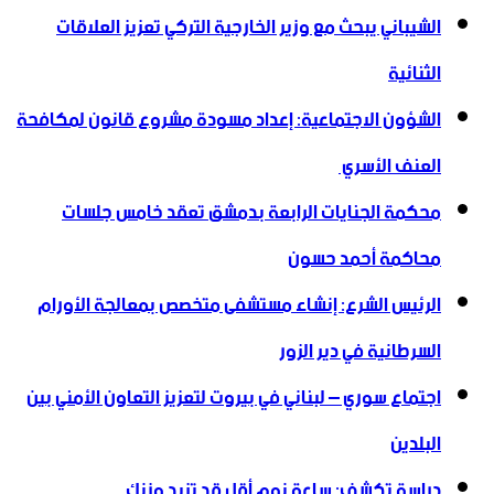
الشيباني يبحث مع وزير الخارجية التركي تعزيز العلاقات
الثنائية
الشؤون الاجتماعية: إعداد مسودة مشروع قانون لمكافحة
العنف الأسري ‏
محكمة الجنايات الرابعة بدمشق تعقد خامس جلسات
محاكمة أحمد حسون
الرئيس الشرع: إنشاء ‌‏مستشفى متخصص بمعالجة الأورام
السرطانية في دير الزور
اجتماع سوري – لبناني في بيروت لتعزيز التعاون ‏الأمني ‏بين
البلدين
دراسة تكشف: ساعة نوم أقل قد تزيد وزنك