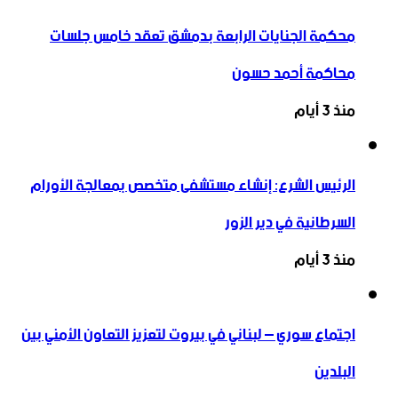
محكمة الجنايات الرابعة بدمشق تعقد خامس جلسات
محاكمة أحمد حسون
منذ 3 أيام
الرئيس الشرع: إنشاء ‌‏مستشفى متخصص بمعالجة الأورام
السرطانية في دير الزور
منذ 3 أيام
اجتماع سوري – لبناني في بيروت لتعزيز التعاون ‏الأمني ‏بين
البلدين