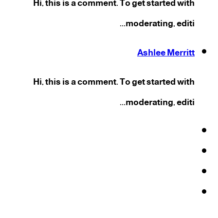
Hi, this is a comment. To get started with
moderating, editi...
Ashlee Merritt
Hi, this is a comment. To get started with
moderating, editi...
فيسبوك
‫X
‫YouTube
انستقرام