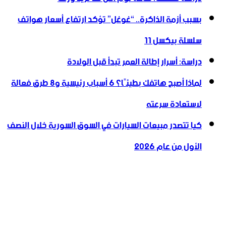
بسبب أزمة الذاكرة.. “غوغل” تؤكد ارتفاع أسعار هواتف
سلسلة بيكسل 11
دراسة: أسرار إطالة العمر تبدأ قبل الولادة
لماذا أصبح هاتفك بطيئًا؟ 6 أسباب رئيسية و8 طرق فعالة
لاستعادة سرعته
كيا تتصدر مبيعات السيارات في السوق السورية خلال النصف
الأول من عام 2026