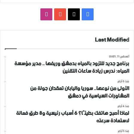
فيسبوك
‫X
‫YouTube
انستقرام
Last Modified
أغسطس 11, 2025
برنامج جديد للتزود بالمياه بدمشق وريفها .. مدير مؤسسة
المياه: ندرس زيادة ساعات التقنين
منذ 6 أيام
الأولى من نوعها.. سوريا واليابان تعقدان جولة من
المشاورات السياسية في دمشق
منذ 4 أيام
لماذا أصبح هاتفك بطيئًا؟ 6 أسباب رئيسية و8 طرق فعالة
لاستعادة سرعته
منذ 5 أيام