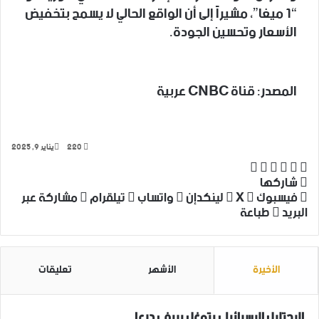
“1 ميغا”، مشيراً إلى أن الواقع الحالي لا يسمح بتخفيض
الأسعار وتحسين الجودة.
المصدر: قناة CNBC عربية
220
يناير 9, 2025
‫X
فيسبوك
لينكدإن
واتساب
تيلقرام
شاركها
فيسبوك
‫X
لينكدإن
واتساب
تيلقرام
مشاركة عبر
البريد
طباعة
الأخيرة
الأشهر
تعليقات
الاحتلال الاسرائيلي يتوغل بريفي درعا