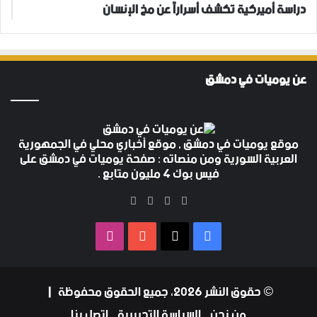
دراسة أميركية تكشف أسراراً عن مخ الإنسان
عن يوميات في دمشق
موقع يوميات في دمشق , موقع أخباري محلي في الجمهورية
العربية السورية ومن منصاته : صفحة يوميات في دمشق على
فيس بوك 4 مليون متابع .
‫X
فيسبوك
‫YouTube
انستقرام
فيسبوك
‫X
‫YouTube
انستقرام
© حقوق النشر 2026، جميع الحقوق محفوظة |
من نحن
السياسة التحريرية
اتصل بنا