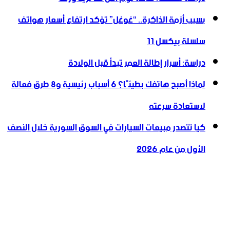
بسبب أزمة الذاكرة.. “غوغل” تؤكد ارتفاع أسعار هواتف
سلسلة بيكسل 11
دراسة: أسرار إطالة العمر تبدأ قبل الولادة
لماذا أصبح هاتفك بطيئًا؟ 6 أسباب رئيسية و8 طرق فعالة
لاستعادة سرعته
كيا تتصدر مبيعات السيارات في السوق السورية خلال النصف
الأول من عام 2026