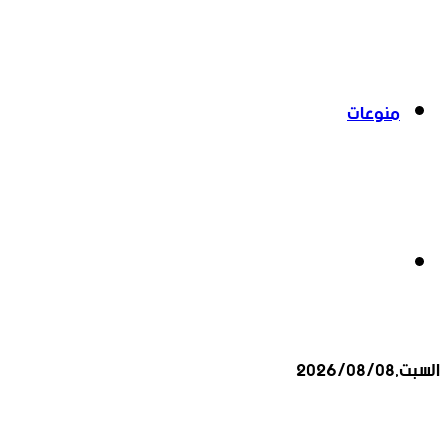
منوعات
بحث
السبت,2026/08/08
عن
أخبار عاجلة