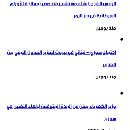
الرئيس الشرع: إنشاء ‌‏مستشفى متخصص بمعالجة الأورام
السرطانية في دير الزور
منذ يومين
اجتماع سوري – لبناني في بيروت لتعزيز التعاون ‏الأمني ‏بين
البلدين
منذ يومين
وزير الكهرباء يعلن عن المدة المتوقعة لإلغاء التقنين في
سوريا