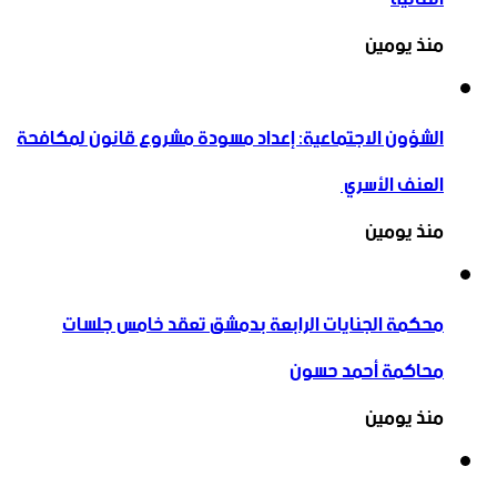
منذ يومين
الشؤون الاجتماعية: إعداد مسودة مشروع قانون لمكافحة
العنف الأسري ‏
منذ يومين
محكمة الجنايات الرابعة بدمشق تعقد خامس جلسات
محاكمة أحمد حسون
منذ يومين