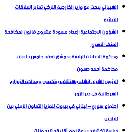
الشيباني يبحث مع وزير الخارجية التركي تعزيز العلاقات
الثنائية
الشؤون الاجتماعية: إعداد مسودة مشروع قانون لمكافحة
العنف الأسري ‏
محكمة الجنايات الرابعة بدمشق تعقد خامس جلسات
محاكمة أحمد حسون
الرئيس الشرع: إنشاء ‌‏مستشفى متخصص بمعالجة الأورام
السرطانية في دير الزور
اجتماع سوري – لبناني في بيروت لتعزيز التعاون ‏الأمني ‏بين
البلدين
دراسة تكشف: ساعة نوم أقل قد تزيد وزنك