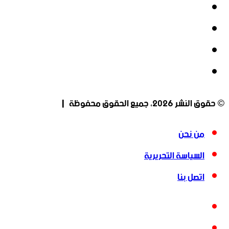
فيسبوك
‫X
‫YouTube
انستقرام
© حقوق النشر 2026، جميع الحقوق محفوظة |
من نحن
السياسة التحريرية
اتصل بنا
فيسبوك
‫X