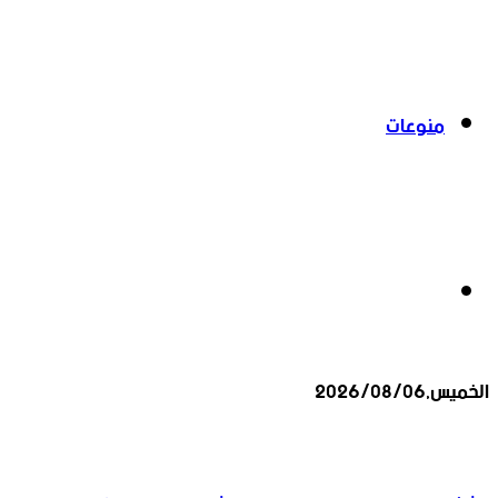
منوعات
بحث
الخميس,2026/08/06
عن
أخبار عاجلة