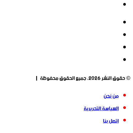
انستقرام
فيسبوك
‫X
‫YouTube
انستقرام
© حقوق النشر 2026، جميع الحقوق محفوظة |
من نحن
السياسة التحريرية
اتصل بنا