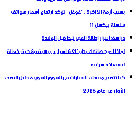
بسبب أزمة الذاكرة.. “غوغل” تؤكد ارتفاع أسعار هواتف
سلسلة بيكسل 11
دراسة: أسرار إطالة العمر تبدأ قبل الولادة
لماذا أصبح هاتفك بطيئًا؟ 6 أسباب رئيسية و8 طرق فعالة
لاستعادة سرعته
كيا تتصدر مبيعات السيارات في السوق السورية خلال النصف
الأول من عام 2026