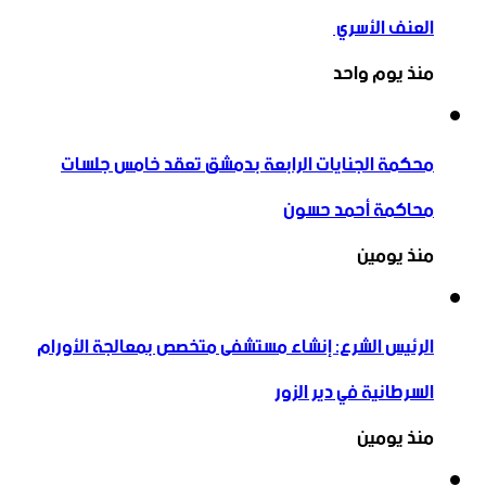
العنف الأسري ‏
منذ يوم واحد
محكمة الجنايات الرابعة بدمشق تعقد خامس جلسات
محاكمة أحمد حسون
منذ يومين
الرئيس الشرع: إنشاء ‌‏مستشفى متخصص بمعالجة الأورام
السرطانية في دير الزور
منذ يومين