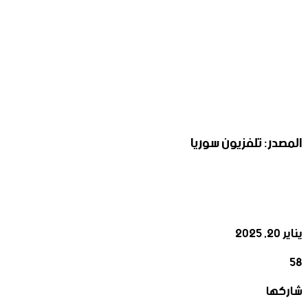
المصدر: تلفزيون سوريا
يناير 20, 2025
58
‫X
تيلقرام
واتساب
لينكدإن
فيسبوك
شاركها