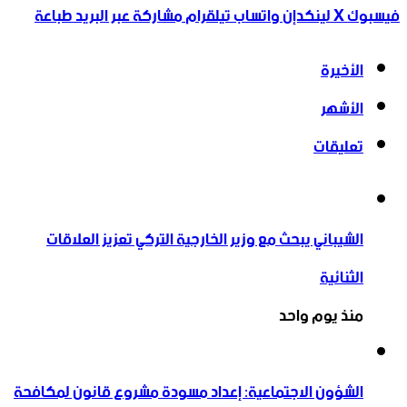
فيسبوك
‫X
لينكدإن
واتساب
تيلقرام
مشاركة عبر البريد
طباعة
الأخيرة
الأشهر
تعليقات
الشيباني يبحث مع وزير الخارجية التركي تعزيز العلاقات
الثنائية
منذ يوم واحد
الشؤون الاجتماعية: إعداد مسودة مشروع قانون لمكافحة