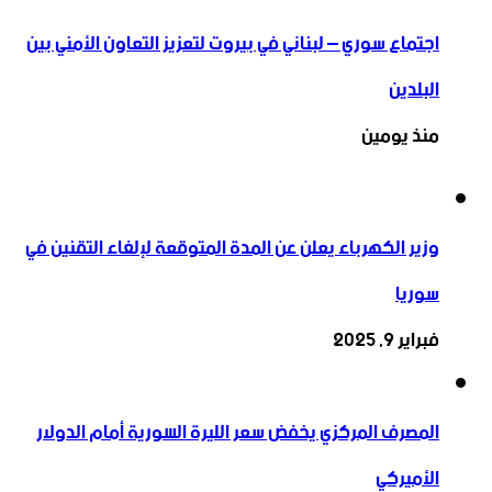
اجتماع سوري – لبناني في بيروت لتعزيز التعاون ‏الأمني ‏بين
البلدين
منذ يومين
وزير الكهرباء يعلن عن المدة المتوقعة لإلغاء التقنين في
سوريا
فبراير 9, 2025
المصرف المركزي يخفض سعر الليرة السورية أمام الدولار
الأميركي