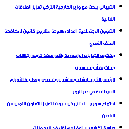
الشيباني يبحث مع وزير الخارجية التركي تعزيز العلاقات
الثنائية
الشؤون الاجتماعية: إعداد مسودة مشروع قانون لمكافحة
العنف الأسري ‏
محكمة الجنايات الرابعة بدمشق تعقد خامس جلسات
محاكمة أحمد حسون
الرئيس الشرع: إنشاء ‌‏مستشفى متخصص بمعالجة الأورام
السرطانية في دير الزور
اجتماع سوري – لبناني في بيروت لتعزيز التعاون ‏الأمني ‏بين
البلدين
دراسة تكشف: ساعة نوم أقل قد تزيد وزنك