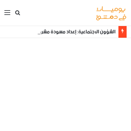
بحث عن
الق
الشؤون الاجتماعية: إعداد مسودة مشروع قانون لمكافحة العنف الأسري ‏