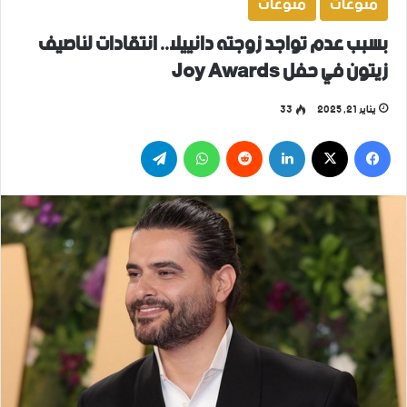
منوعات
منوعات
بسبب عدم تواجد زوجته دانييلا.. انتقادات لناصيف
زيتون في حفل Joy Awards
يناير 21, 2025
33
فيسبوك
‫X
لينكدإن
واتساب
تيلقرام