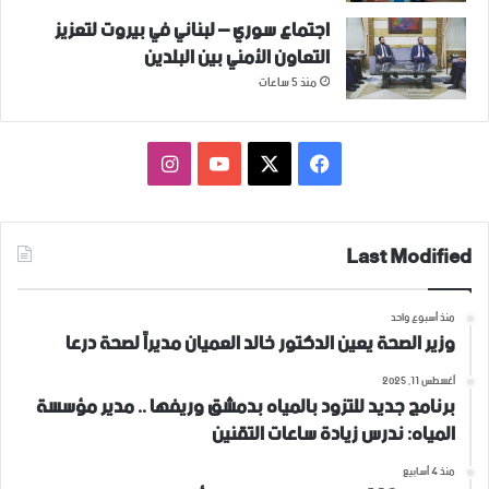
اجتماع سوري – لبناني في بيروت لتعزيز
التعاون ‏الأمني ‏بين البلدين
منذ 5 ساعات
فيسبوك
‫X
‫YouTube
انستقرام
Last Modified
منذ أسبوع واحد
وزير الصحة يعين الدكتور خالد العميان مديراً لصحة درعا
أغسطس 11, 2025
برنامج جديد للتزود بالمياه بدمشق وريفها .. مدير مؤسسة
المياه: ندرس زيادة ساعات التقنين
منذ 4 أسابيع