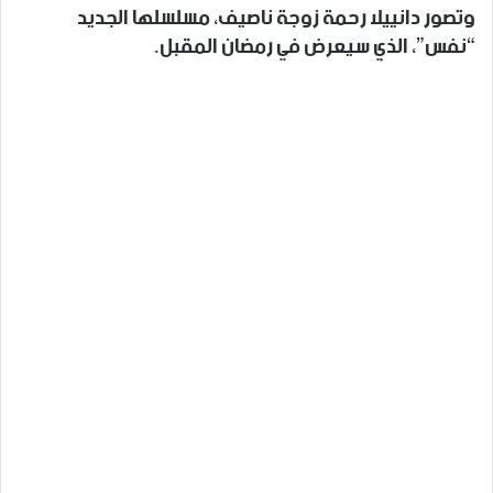
وتصور دانييلا رحمة زوجة ناصيف، مسلسلها الجديد
“نفس”، الذي سيعرض في رمضان المقبل.