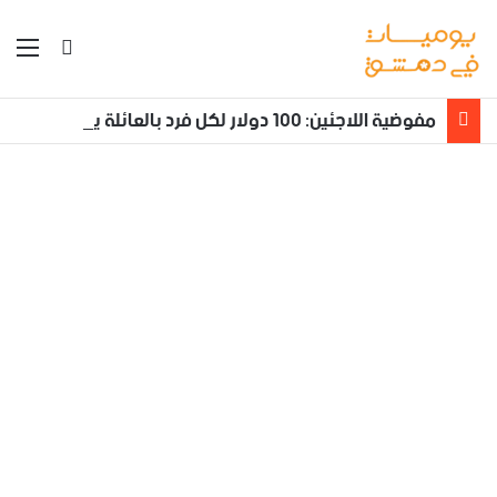
بحث عن
الق
مفوضية اللاجئين: 100 دولار لكل فرد بالعائلة يعود طوعا من لبنان إلى سوريا مع تأمين نقله