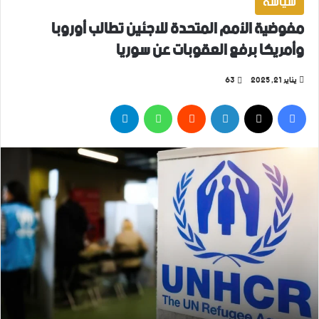
سياسة
مفوضية الأمم المتحدة للاجئين تطالب أوروبا
وأمريكا برفع العقوبات عن سوريا
يناير 21, 2025
63
فيسبوك
‫X
لينكدإن
واتساب
تيلقرام