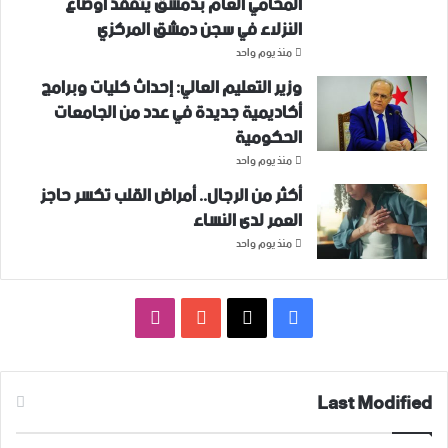
المحامي العام بدمشق يتفقد أوضاع
النزلاء في سجن دمشق المركزي
منذ يوم واحد
وزير التعليم العالي: إحداث كليات وبرامج
أكاديمية جديدة في عدد من الجامعات
الحكومية
منذ يوم واحد
أكثر من الرجال.. أمراض القلب تكسر حاجز
العمر لدى النساء
منذ يوم واحد
فيسبوك
‫X
‫YouTube
انستقرام
Last Modified