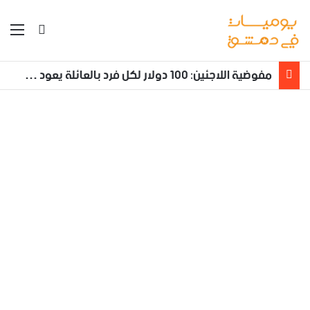
بحث عن
الق
مفوضية اللاجئين: 100 دولار لكل فرد بالعائلة يعود طوعا من لبنان إلى سوريا مع تأمين نقله