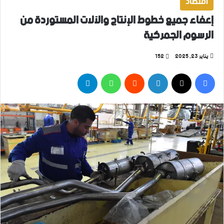
اقتصاد
إعفاء جميع خطوط الإنتاج والآلات المستوردة من
الرسوم الجمركية
يناير 23, 2025
152
فيسبوك
‫X
لينكدإن
واتساب
تيلقرام