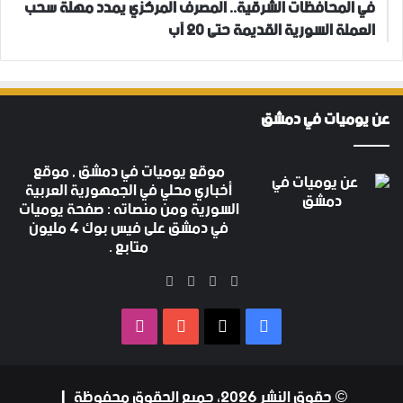
في المحافظات الشرقية.. المصرف المركزي يمدد مهلة سحب
العملة السورية القديمة حتى 20 آب
عن يوميات في دمشق
موقع يوميات في دمشق , موقع
أخباري محلي في الجمهورية العربية
السورية ومن منصاته : صفحة يوميات
في دمشق على فيس بوك 4 مليون
متابع .
‫X
فيسبوك
‫YouTube
انستقرام
فيسبوك
‫X
‫YouTube
انستقرام
© حقوق النشر 2026، جميع الحقوق محفوظة |