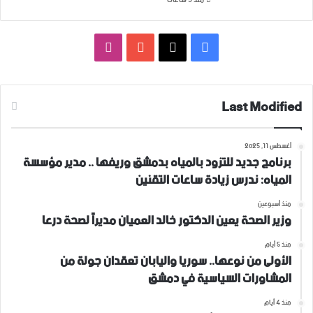
فيسبوك
‫X
‫YouTube
انستقرام
Last Modified
أغسطس 11, 2025
برنامج جديد للتزود بالمياه بدمشق وريفها .. مدير مؤسسة
المياه: ندرس زيادة ساعات التقنين
منذ أسبوعين
وزير الصحة يعين الدكتور خالد العميان مديراً لصحة درعا
منذ 5 أيام
الأولى من نوعها.. سوريا واليابان تعقدان جولة من
المشاورات السياسية في دمشق
منذ 4 أيام