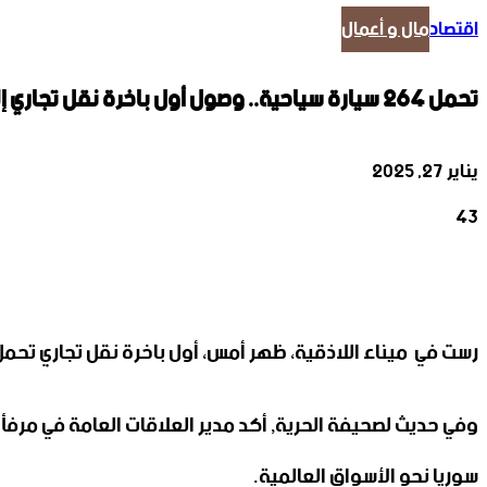
اقتصاد
مال و أعمال
تحمل ٢٦٤ سيارة سياحية.. وصول أول باخرة نقل تجاري إلى مرفأ اللاذقية
يناير 27, 2025
43
‫X
تيلقرام
واتساب
لينكدإن
فيسبوك
رست في ميناء اللاذقية، ظهر أمس، أول باخرة نقل تجاري تحمل على متنها أك
وفي حديث لصحيفة الحرية, أكد مدير العلاقات العامة في مرفأ ا
سوريا نحو الأسواق العالمية.