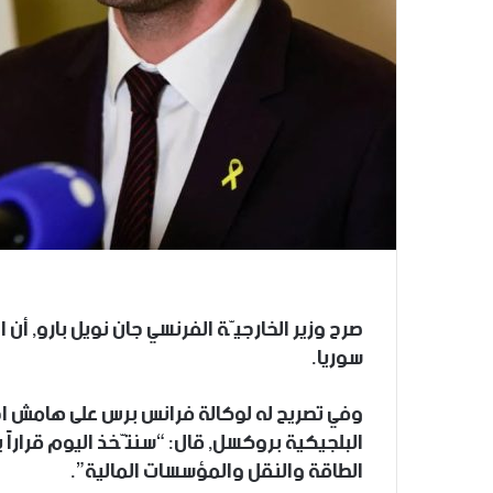
صرح وزير الخارجيّة الفرنسي جان نويل بارو, أن
سوريا.
وفي تصريح له لوكالة فرانس برس على هامش اجت
البلجيكية بروكسل, قال: “سنتّخذ اليوم قرارا
الطاقة والنقل والمؤسسات المالية”.