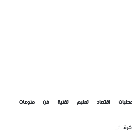
حليات
اقتصاد
تعليم
تقنية
فن
منوعات
كرة.. “غوغل” تؤكد ارتفاع أسعار هواتف سلسلة بيكسل 11