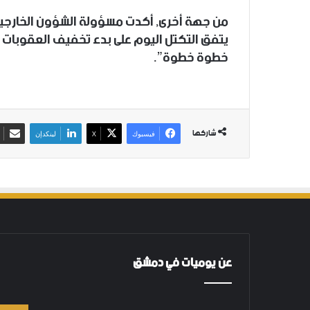
من جهة أخرى, أكدت مسؤولة الشؤون الخارجية ف
يتفق التكتل اليوم على بدء تخفيف العقوبات ا
خطوة خطوة”.
شاركها
فيسبوك
‫X
لينكدإن
عن يوميات في دمشق