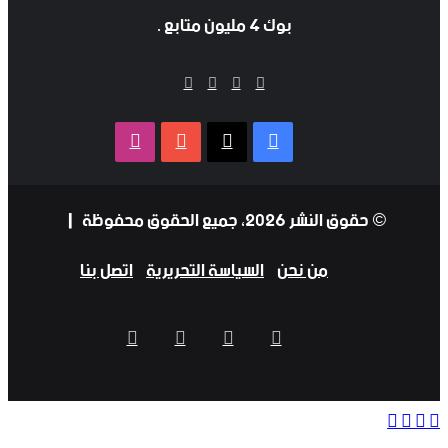
بوك 4 مليون متابع .
‫X
فيسبوك
‫YouTube
انستقرام
فيسبوك
‫X
‫YouTube
انستقرام
© حقوق النشر 2026، جميع الحقوق محفوظة |
من نحن
السياسة التحريرية
اتصل بنا
فيسبوك
‫X
‫YouTube
انستقرام
‫X
واتساب
فيسبوك
تيلقرام