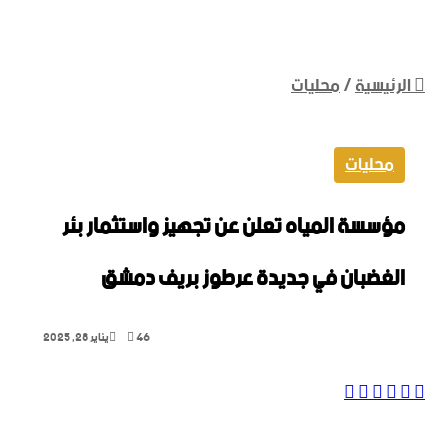
الرئيسية
/
محليات
محليات
مؤسسة المياه تعلن عن تجهيز واستثمار بئر
الغضبان في جديدة ‏عرطوز بريف دمشق ‏
46
يناير 28, 2025
واتساب
‫X
لينكدإن
فيسبوك
تيلقرام