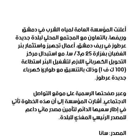
أعلنت المؤسسة العامة لمياه الشرب في دمشق
وريفها، بالتعاون مع المجتمع ‏المحلي لبلدة جديدة
عرطوز في ريف دمشق، أعمال تجهيز واستثمار بئر
‏الغضبان بغزارة 25 م3/ سا، مع استبدال مركز
التحويل الكهربائي اللازم ‏لتشغيل البئر استطاعة
(‏100 ك ف ا) وذلك بالتنسيق مع طوارئ كهرباء
جديدة ‏عرطوز.‏
وعبر صفحتها الرسمية على موقع التواصل
الاجتماعي, أشارت المؤسسة إلى أن هذه الخطوة تأتي
في إطار سعيها الدائم لتأمين مصدر مائي ‏داعم
للمصدر الرئيسي المغذي للبلدة.‏
المصدر: سانا