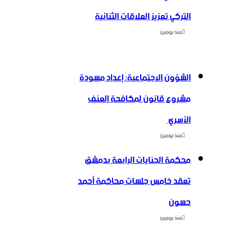
التركي تعزيز العلاقات الثنائية
منذ يومين
الشؤون الاجتماعية: إعداد مسودة
مشروع قانون لمكافحة العنف
الأسري ‏
منذ يومين
محكمة الجنايات الرابعة بدمشق
تعقد خامس جلسات محاكمة أحمد
حسون
منذ يومين