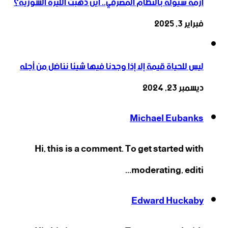
أزمة سيولة بالنظام المصرفي.. أين ذهبت الليرة السورية؟
فبراير 3, 2025
ليس للحياة قيمة إلا إذا وجدنا فيها شيئا نناضل من أجله
ديسمبر 23, 2024
Michael Eubanks
Hi, this is a comment. To get started with
moderating, editi...
Edward Huckaby