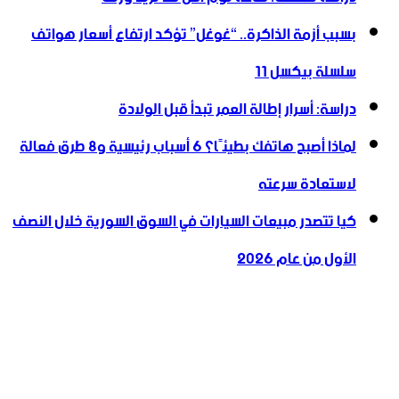
بسبب أزمة الذاكرة.. “غوغل” تؤكد ارتفاع أسعار هواتف
سلسلة بيكسل 11
دراسة: أسرار إطالة العمر تبدأ قبل الولادة
لماذا أصبح هاتفك بطيئًا؟ 6 أسباب رئيسية و8 طرق فعالة
لاستعادة سرعته
كيا تتصدر مبيعات السيارات في السوق السورية خلال النصف
الأول من عام 2026