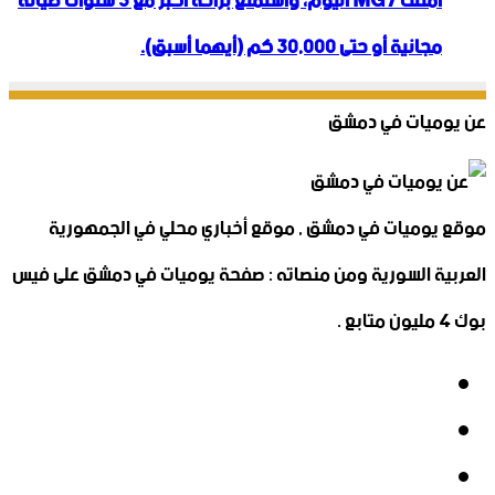
امتلك MG7 اليوم، واستمتع براحة أكبر مع 3 سنوات صيانة
مجانية أو حتى 30,000 كم (أيهما أسبق).
عن يوميات في دمشق
موقع يوميات في دمشق , موقع أخباري محلي في الجمهورية
العربية السورية ومن منصاته : صفحة يوميات في دمشق على فيس
بوك 4 مليون متابع .
فيسبوك
‫X
‫YouTube