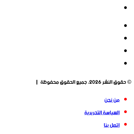
انستقرام
فيسبوك
‫X
‫YouTube
انستقرام
© حقوق النشر 2026، جميع الحقوق محفوظة |
من نحن
السياسة التحريرية
اتصل بنا