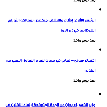
منذ يوم واحد
الرئيس الشرع: إنشاء ‌‏مستشفى متخصص بمعالجة الأورام
السرطانية في دير الزور
منذ يوم واحد
اجتماع سوري – لبناني في بيروت لتعزيز التعاون ‏الأمني ‏بين
البلدين
منذ يوم واحد
وزير الكهرباء يعلن عن المدة المتوقعة لإلغاء التقنين في