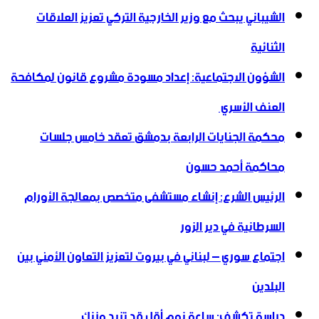
الشيباني يبحث مع وزير الخارجية التركي تعزيز العلاقات
الثنائية
الشؤون الاجتماعية: إعداد مسودة مشروع قانون لمكافحة
العنف الأسري ‏
محكمة الجنايات الرابعة بدمشق تعقد خامس جلسات
محاكمة أحمد حسون
الرئيس الشرع: إنشاء ‌‏مستشفى متخصص بمعالجة الأورام
السرطانية في دير الزور
اجتماع سوري – لبناني في بيروت لتعزيز التعاون ‏الأمني ‏بين
البلدين
دراسة تكشف: ساعة نوم أقل قد تزيد وزنك