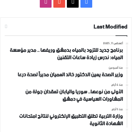
فيسبوك
‫X
‫YouTube
انستقرام
Last Modified
أغسطس 11, 2025
برنامج جديد للتزود بالمياه بدمشق وريفها .. مدير مؤسسة
المياه: ندرس زيادة ساعات التقنين
منذ أسبوعين
وزير الصحة يعين الدكتور خالد العميان مديراً لصحة درعا
منذ 4 أيام
الأولى من نوعها.. سوريا واليابان تعقدان جولة من
المشاورات السياسية في دمشق
منذ 5 أيام
وزارة التربية تطلق التطبيق الإلكتروني لنتائج امتحانات
الشهادة الثانوية