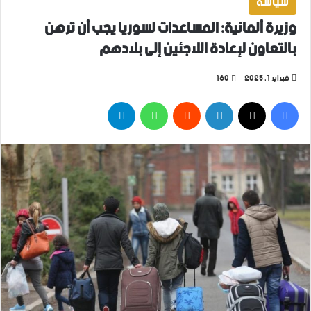
سياسة
وزيرة ألمانية: المساعدات لسوريا يجب أن ترهن
بالتعاون لإعادة اللاجئين إلى بلادهم
فبراير 1, 2025
160
فيسبوك
‫X
لينكدإن
واتساب
تيلقرام