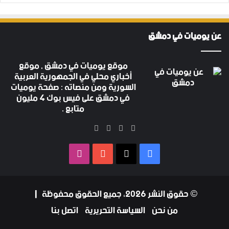
عن يوميات في دمشق
موقع يوميات في دمشق , موقع
أخباري محلي في الجمهورية العربية
السورية ومن منصاته : صفحة يوميات
في دمشق على فيس بوك 4 مليون
متابع .
‫X
فيسبوك
‫YouTube
انستقرام
فيسبوك
‫X
‫YouTube
انستقرام
© حقوق النشر 2026، جميع الحقوق محفوظة |
من نحن
السياسة التحريرية
اتصل بنا