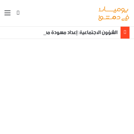
بحث عن
الق
الشؤون الاجتماعية: إعداد مسودة مشروع قانون لمكافحة العنف الأسري ‏