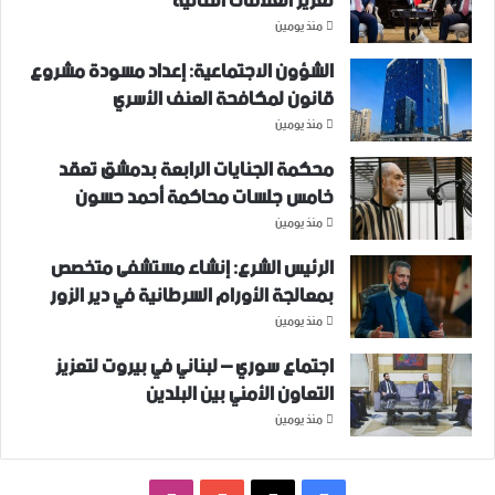
تعزيز العلاقات الثنائية
منذ يومين
الشؤون الاجتماعية: إعداد مسودة مشروع
قانون لمكافحة العنف الأسري ‏
منذ يومين
محكمة الجنايات الرابعة بدمشق تعقد
خامس جلسات محاكمة أحمد حسون
منذ يومين
الرئيس الشرع: إنشاء ‌‏مستشفى متخصص
بمعالجة الأورام السرطانية في دير الزور
منذ يومين
اجتماع سوري – لبناني في بيروت لتعزيز
التعاون ‏الأمني ‏بين البلدين
منذ يومين