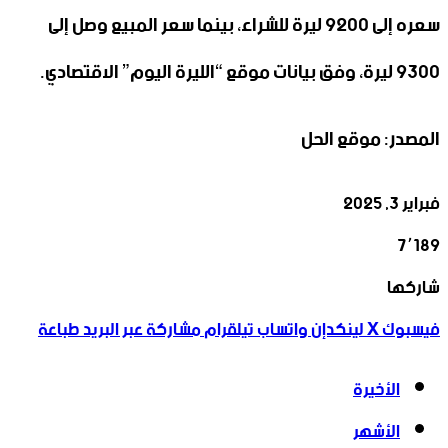
سعره إلى 9200 ليرة للشراء، بينما سعر المبيع وصل إلى
9300 ليرة، وفق بيانات موقع “الليرة اليوم” الاقتصادي.
المصدر: موقع الحل
فبراير 3, 2025
7٬189
‫X
تيلقرام
واتساب
لينكدإن
فيسبوك
شاركها
فيسبوك
‫X
لينكدإن
واتساب
تيلقرام
مشاركة عبر البريد
طباعة
الأخيرة
الأشهر