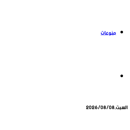
منوعات
بحث
السبت,2026/08/08
عن
أخبار عاجلة