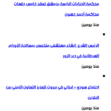
محكمة الجنايات الرابعة بدمشق تعقد خامس جلسات
محاكمة أحمد حسون
منذ يومين
الرئيس الشرع: إنشاء ‌‏مستشفى متخصص بمعالجة الأورام
السرطانية في دير الزور
منذ يومين
اجتماع سوري – لبناني في بيروت لتعزيز التعاون ‏الأمني ‏بين
البلدين
منذ يومين