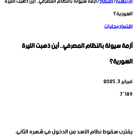
الرئيسية
/
اقتصاد
/
أزمة سيولة بالنظام المصرفي.. أين ذهبت الليرة
السورية؟
اقتصاد
محليات
أزمة سيولة بالنظام المصرفي.. أين ذهبت الليرة
السورية؟
فبراير 3, 2025
7٬189
‫X
تيلقرام
واتساب
لينكدإن
فيسبوك
يقترب سقوط نظام الأسد من الدخول في شهره الثاني،