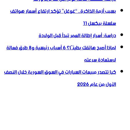
بسبب أزمة الذاكرة.. “غوغل” تؤكد ارتفاع أسعار هواتف
سلسلة بيكسل 11
دراسة: أسرار إطالة العمر تبدأ قبل الولادة
لماذا أصبح هاتفك بطيئًا؟ 6 أسباب رئيسية و8 طرق فعالة
لاستعادة سرعته
كيا تتصدر مبيعات السيارات في السوق السورية خلال النصف
الأول من عام 2026