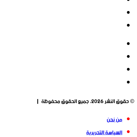
‫X
‫YouTube
انستقرام
فيسبوك
‫X
‫YouTube
انستقرام
© حقوق النشر 2026، جميع الحقوق محفوظة |
من نحن
السياسة التحريرية