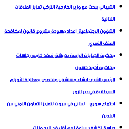
الشيباني يبحث مع وزير الخارجية التركي تعزيز العلاقات
الثنائية
الشؤون الاجتماعية: إعداد مسودة مشروع قانون لمكافحة
العنف الأسري ‏
محكمة الجنايات الرابعة بدمشق تعقد خامس جلسات
محاكمة أحمد حسون
الرئيس الشرع: إنشاء ‌‏مستشفى متخصص بمعالجة الأورام
السرطانية في دير الزور
اجتماع سوري – لبناني في بيروت لتعزيز التعاون ‏الأمني ‏بين
البلدين
دراسة تكشف: ساعة نوم أقل قد تزيد وزنك