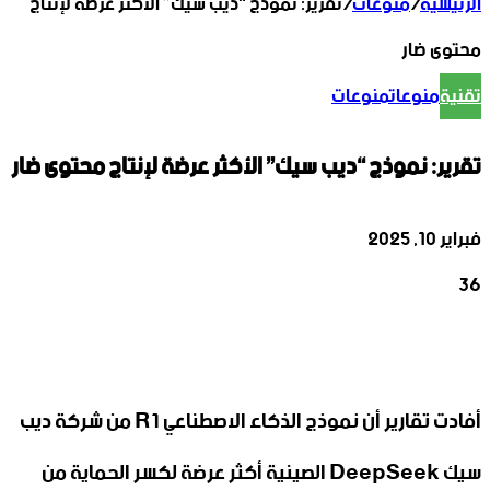
الرئيسية
/
منوعات
/
تقرير: نموذج “ديب سيك” الأكثر عرضة لإنتاج
محتوى ضار
تقنية
منوعات
منوعات
تقرير: نموذج “ديب سيك” الأكثر عرضة لإنتاج محتوى ضار
فبراير 10, 2025
36
‫X
تيلقرام
واتساب
لينكدإن
فيسبوك
أفادت تقارير أن نموذج الذكاء الاصطناعي R1 من شركة ديب
سيك DeepSeek الصينية أكثر عرضة لكسر الحماية من