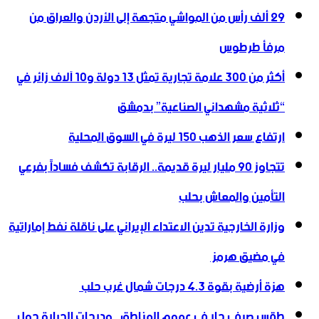
29 ألف رأس من المواشي متجهة إلى الأردن ‏والعراق من
مرفأ طرطوس
أكثر من 300 علامة تجارية تمثل 13 دولة و10 آلاف زائر في
“ثلاثية ‏مشهداني الصناعية” بدمشق
ارتفاع سعر الذهب 150 ليرة في السوق المحلية‎
تتجاوز ‌‏90 مليار ليرة قديمة.. الرقابة تكشف فساداً بفرعي
التأمين والمعاش بحلب
وزارة الخارجية تدين الاعتداء الإيراني على ناقلة نفط إماراتية
في مضيق هرمز ‏
هزة أرضية بقوة 4.3 درجات شمال غرب حلب ‏
طقس صيفي حار في عموم المناطق.. ودرجات الحرارة حول