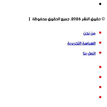
انستقرام
© حقوق النشر 2026، جميع الحقوق محفوظة |
من نحن
السياسة التحريرية
اتصل بنا
فيسبوك
‫X
‫YouTube
انستقرام