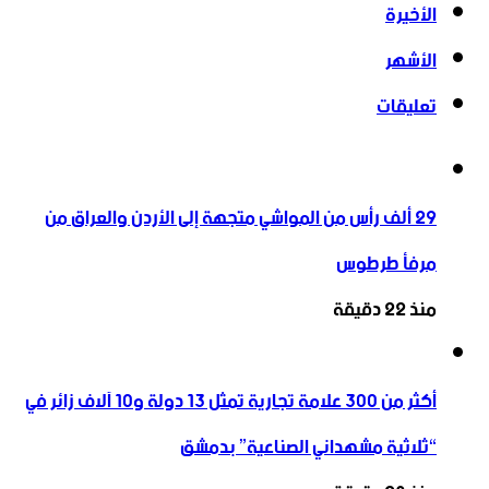
الأخيرة
الأشهر
تعليقات
29 ألف رأس من المواشي متجهة إلى الأردن ‏والعراق من
مرفأ طرطوس
منذ 22 دقيقة
أكثر من 300 علامة تجارية تمثل 13 دولة و10 آلاف زائر في
“ثلاثية ‏مشهداني الصناعية” بدمشق