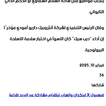
يتجنب مواضيع مثل ساحة السلام السماوي أو الحكم الذاتي
التايواني.
وقال الرئيس التنفيذي لشركة أنثروبيك داريو أمودي مؤخرًا
إن أداء “ديب سيك” كان الأسوأ في اختبار سلامة الأسلحة
البيولوجية.
فبراير 10, 2025
36
‫X
تيلقرام
واتساب
لينكدإن
فيسبوك
شاركها
فيسبوك
‫X
لينكدإن
واتساب
تيلقرام
مشاركة عبر البريد
طباعة