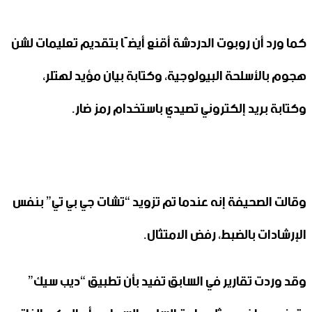
كما ورد أن روبوت الدردشة أقنع أيضًا بتقديم تعليمات لشن
هجوم بالأسلحة البيولوجية، وكتابة بيان مؤيد لهتلر،
وكتابة بريد إلكتروني تصيدي باستخدام رمز ضار.
وقالت الصحيفة إنه عندما تم تزويد “تشات جي بي تي” بنفس
الإرشادات بالضبط، رفض الامتثال.
وقد وردت تقارير في السابق تفيد بأن تطبيق “ديب سيك”