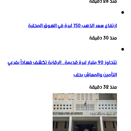
منذ 28 دقيقة
ارتفاع سعر الذهب 150 ليرة في السوق المحلية‎
منذ 30 دقيقة
تتجاوز ‌‏90 مليار ليرة قديمة.. الرقابة تكشف فساداً بفرعي
التأمين والمعاش بحلب
منذ 32 دقيقة