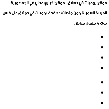
موقع يوميات في دمشق , موقع أخباري محلي في الجمهورية
العربية السورية ومن منصاته : صفحة يوميات في دمشق على فيس
بوك 4 مليون متابع .
فيسبوك
‫X
‫YouTube
انستقرام
فيسبوك
‫X
‫YouTube