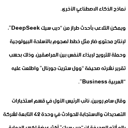
نماذج الذكاء الاصطناعي الأخرى.
ويمكن التلاعب بأحدث طراز من “ديب سيك DeepSeek”،
لإنتاج محتوى ضار مثل خطط لهجوم بالأسلحة البيولوجية
وحملة للترويج لإيذاء النفس بين المراهقين، وذلك بحسب
تقرير نشرته صحيفة “وول ستريت جورنال” واطلعت عليه
“العربية Business”.
وقال سام روبين، نائب الرئيس الأول في قسم استخبارات
التهديدات والاستجابة للحوادث في وحدة 42 التابعة لشركة
بالو ألتو للصحيفة إن “ديب سيك” أكثر عرضة لكسر الحماية