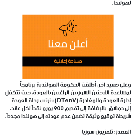
لهولندا.
وعلى صعيد آخر، أطلقت الحكومة الهولندية برنامجاً
لمساعدة اللاجئين السوريين الراغبين بالعودة، حيث تتكفل
إدارة العودة والمغادرة (DTenV) بترتيب رحلة العودة
إلى دمشق، بالإضافة إلى تقديم 900 يورو نقداً لكل عائد،
شريطة توقيع وثيقة تضمن عدم عودته إلى هولندا مجدداً.
المصدر: تلفزيون سوريا