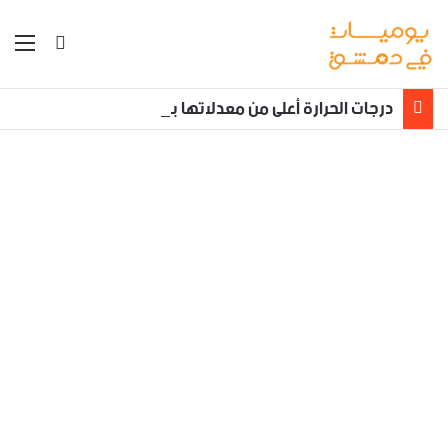
بحث عن
الق
درجات الحرارة أعلى من معدلاتها بنحو /3_5/ درجات مئوية