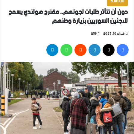
سياسة
دون أن تتأثر طلبات لجوئهم.. مقترح هولندي يسمح
للاجئين السوريين بزيارة وطنهم
فبراير 10, 2025
258
فيسبوك
‫X
لينكدإن
واتساب
تيلقرام