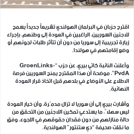
اقترح حزبان في البرلمان الهولندي تشريعاً جديداً يسمح
للاجئين السوريين، الراغبين في العودة إلى وطنهم، بإجراء
زيارة تجريبية إلى سوريا من دون أن تتأثر طلبات لجوئهم أو
وضع إقامتهم في هولندا.
وأعلنت النائبة كاتي بيري، عن حزب “GroenLinks-
PvdA”، موضحة أن هذا المقترح يمنح السوريين فرصة
الاطلاع على الأوضاع في بلدهم قبل اتخاذ قرار العودة
النهائية.
وأشارت بيري إلى أن سوريا لا تزال مدمّرة، وأن خيار العودة
ليس سهلاً، ما يستدعي تمكين اللاجئين من التحقق من
حالة منازلهم من دون فقدان حقوقهم في اللجوء، وفق
ما نقلت صحيفة “دي ستنتور” الهولندية.