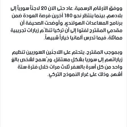
ووفق الأرقام الرسمية، عاد حتى الآن 20 لاجئاً سورياً إلى
بلادهم، بينما ينتظر نحو 180 آخرين فرصة العودة ضمن
برنامج المساعدات الهولندي, وأوضحت الصحيفة أن
مقدمي المقترح لفتوا إلى أن تركيا تنظّم زيارات تجريبية
مماثلة، فيما تدرس ألمانيا خياراً شبيهاً.
وبموجب المقترح، يتحتم على اللاجئين السوريين تنظيم
زياراتهم إلى سوريا بشكل مستقل، ويُسمح لشخص بالغ
واحد من كل أسرة بالسفر ثلاث مرات خلال فترة ستة
أشهر، وذلك على غرار النموذج التركي.