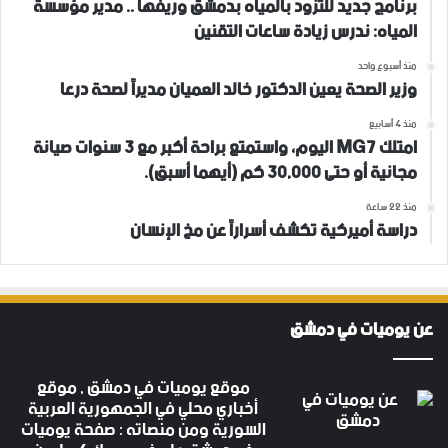
برنامج جديد للتزود بالمياه بدمشق وريفها .. مدير مؤسسة
المياه: ندرس زيادة ساعات التقنين
منذ أسبوع واحد
وزير الصحة يعين الدكتور خالد العميان مديراً لصحة درعا
منذ 4 أسابيع
امتلك MG7 اليوم، واستمتع براحة أكبر مع 3 سنوات صيانة
مجانية أو حتى 30,000 كم (أيهما أسبق).
منذ 22 ساعة
دراسة أميركية تكشف أسراراً عن مخ الإنسان
عن يوميات في دمشق
موقع يوميات في دمشق , موقع
أخباري محلي في الجمهورية العربية
السورية ومن منصاته : صفحة يوميات