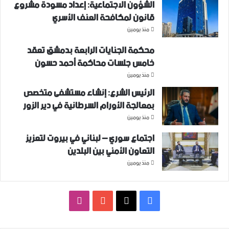
الشؤون الاجتماعية: إعداد مسودة مشروع
قانون لمكافحة العنف الأسري ‏
منذ يومين
محكمة الجنايات الرابعة بدمشق تعقد
خامس جلسات محاكمة أحمد حسون
منذ يومين
الرئيس الشرع: إنشاء ‌‏مستشفى متخصص
بمعالجة الأورام السرطانية في دير الزور
منذ يومين
اجتماع سوري – لبناني في بيروت لتعزيز
التعاون ‏الأمني ‏بين البلدين
منذ يومين
فيسبوك
‫X
‫YouTube
انستقرام