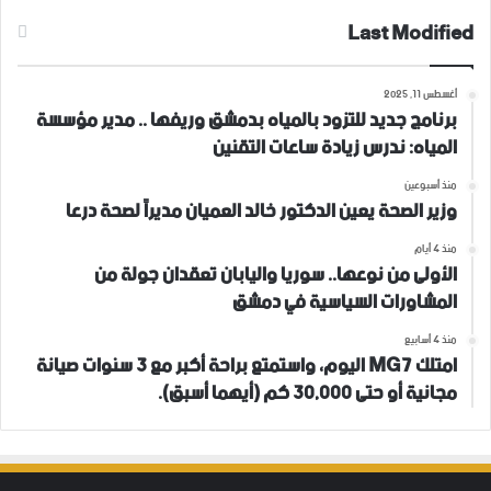
Last Modified
أغسطس 11, 2025
برنامج جديد للتزود بالمياه بدمشق وريفها .. مدير مؤسسة
المياه: ندرس زيادة ساعات التقنين
منذ أسبوعين
وزير الصحة يعين الدكتور خالد العميان مديراً لصحة درعا
منذ 4 أيام
الأولى من نوعها.. سوريا واليابان تعقدان جولة من
المشاورات السياسية في دمشق
منذ 4 أسابيع
امتلك MG7 اليوم، واستمتع براحة أكبر مع 3 سنوات صيانة
مجانية أو حتى 30,000 كم (أيهما أسبق).