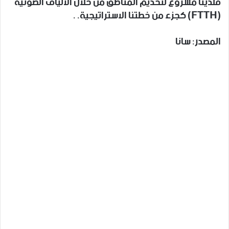
فلدينا مشروع لتخديم المناطق من خلال الألياف الضوئية
(FTTH) كجزء من خطتنا الاستراتيجية. .
المصدر: سانا