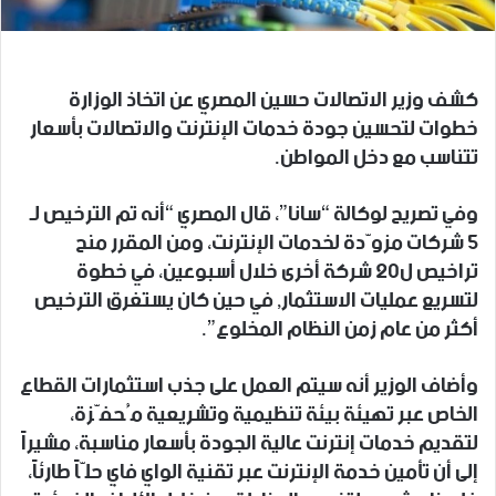
كشف وزير الاتصالات حسين المصري عن اتخاذ الوزارة
خطوات لتحسين جودة خدمات الإنترنت والاتصالات بأسعار
تتناسب مع دخل المواطن.
وفي تصريح لوكالة “سانا”، قال المصري “أنه تم الترخيص لـ
5 شركات مزوّدة لخدمات الإنترنت، ومن المقرر منح
تراخيص ل20 شركة أخرى خلال أسبوعين، في خطوة
لتسريع عمليات الاستثمار, في حين كان يستغرق الترخيص
أكثر من عام زمن النظام المخلوع”.
وأضاف الوزير أنه سيتم العمل على جذب استثمارات القطاع
الخاص عبر تهيئة بيئة تنظيمية وتشريعية مُحفّزة،
لتقديم خدمات إنترنت عالية الجودة بأسعار مناسبة، مشيراً
إلى أن تأمين خدمة الإنترنت عبر تقنية الواي فاي حلّاً طارئاً،