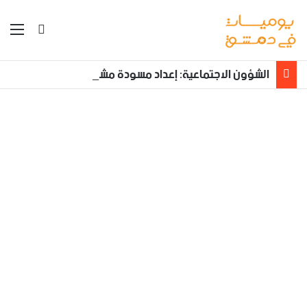
بحث عن
الق
الشؤون الاجتماعية: إعداد مسودة مشروع قانون لمكافحة العنف الأسري ‏