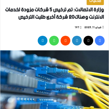
محليات
وزارة الاتصالات: تم ترخيص 5 شركات مزودة لخدمات
الانترنت وهناك20 شركة أخرى طلبت الترخيص
فبراير 11, 2025
197
فيسبوك
‫X
لينكدإن
واتساب
تيلقرام