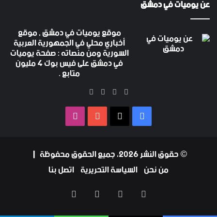
عن يوميات في دمشق
موقع يوميات في دمشق , موقع
أخباري محلي في الجمهورية العربية
السورية ومن منصاته : صفحة يوميات
في دمشق على فيس بوك 4 مليون
متابع .
‫X
فيسبوك
‫YouTube
انستقرام
فيسبوك
‫X
‫YouTube
انستقرام
© حقوق النشر 2026، جميع الحقوق محفوظة |
من نحن
السياسة التحريرية
اتصل بنا
فيسبوك
‫X
‫YouTube
انستقرام