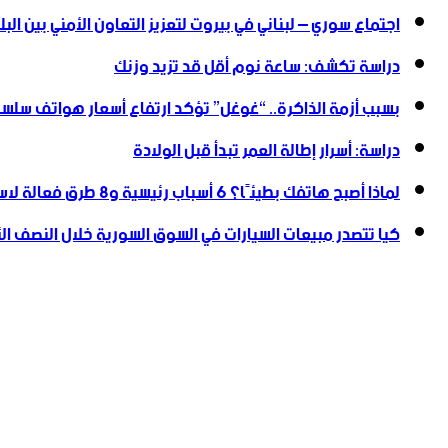
اجتماع سوري – لبناني في بيروت لتعزيز التعاون ‏الأمني ‏بين البل
دراسة تكشف: ساعة نوم أقل قد تزيد وزنك
بسبب أزمة الذاكرة.. “غوغل” تؤكد ارتفاع أسعار هواتف سلسلة
دراسة: أسرار إطالة العمر تبدأ قبل الولادة
لماذا أصبح هاتفك بطيئًا؟ 6 أسباب رئيسية و8 طرق فعالة لاستعادة سرعته
كيا تتصدر مبيعات السيارات في السوق السورية خلال النصف الأول