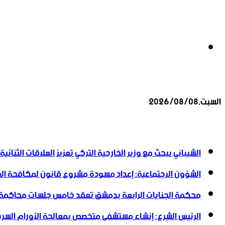
بحث
السبت,2026/08/08
عن
أخبار عاجلة
الشيباني يبحث مع وزير الخارجية التركي تعزيز العلاقات الثنائية
الشؤون الاجتماعية: إعداد مسودة مشروع قانون لمكافحة العن
محكمة الجنايات الرابعة بدمشق تعقد خامس جلسات محاكمة
الرئيس الشرع: إنشاء ‌‏مستشفى متخصص بمعالجة الأورام السرطا