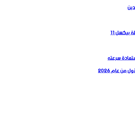
دين
 بيكسل 11
 من عام 2026