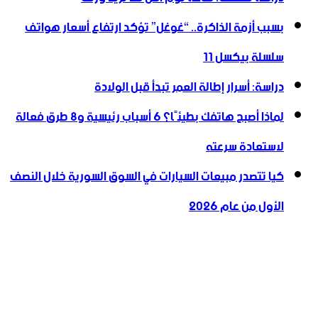
بسبب أزمة الذاكرة.. “غوغل” تؤكد ارتفاع أسعار هواتف
سلسلة بيكسل 11
دراسة: أسرار إطالة العمر تبدأ قبل الولادة
لماذا أصبح هاتفك بطيئًا؟ 6 أسباب رئيسية و8 طرق فعالة
لاستعادة سرعته
كيا تتصدر مبيعات السيارات في السوق السورية خلال النصف
الأول من عام 2026