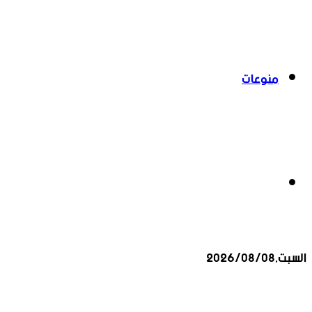
منوعات
بحث
السبت,2026/08/08
عن
أخبار عاجلة