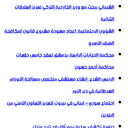
الشيباني يبحث مع وزير الخارجية التركي تعزيز العلاقات
الثنائية
الشؤون الاجتماعية: إعداد مسودة مشروع قانون لمكافحة
العنف الأسري ‏
محكمة الجنايات الرابعة بدمشق تعقد خامس جلسات
محاكمة أحمد حسون
الرئيس الشرع: إنشاء ‌‏مستشفى متخصص بمعالجة الأورام
السرطانية في دير الزور
اجتماع سوري – لبناني في بيروت لتعزيز التعاون ‏الأمني ‏بين
البلدين
دراسة تكشف: ساعة نوم أقل قد تزيد وزنك