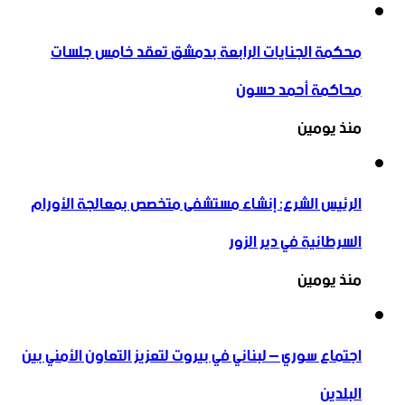
محكمة الجنايات الرابعة بدمشق تعقد خامس جلسات
محاكمة أحمد حسون
منذ يومين
الرئيس الشرع: إنشاء ‌‏مستشفى متخصص بمعالجة الأورام
السرطانية في دير الزور
منذ يومين
اجتماع سوري – لبناني في بيروت لتعزيز التعاون ‏الأمني ‏بين
البلدين