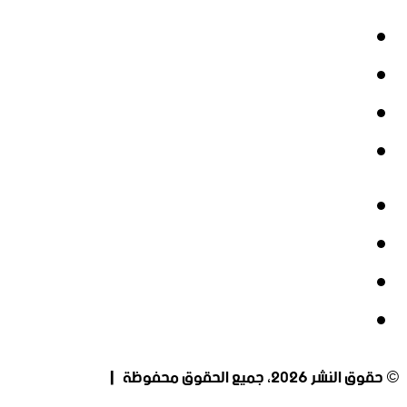
فيسبوك
‫X
‫YouTube
انستقرام
فيسبوك
‫X
‫YouTube
انستقرام
© حقوق النشر 2026، جميع الحقوق محفوظة |