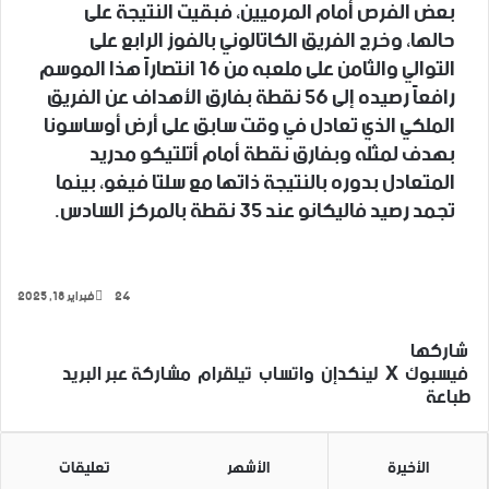
بعض الفرص أمام المرميين، فبقيت النتيجة على
حالها، وخرج الفريق الكاتالوني بالفوز الرابع على
التوالي والثامن على ملعبه من 16 انتصاراً هذا الموسم
رافعاً رصيده إلى 56 نقطة بفارق الأهداف عن الفريق
الملكي الذي تعادل في وقت سابق على أرض أوساسونا
بهدف لمثله وبفارق نقطة أمام أتلتيكو مدريد
المتعادل بدوره بالنتيجة ذاتها مع سلتا فيغو، بينما
تجمد رصيد فاليكانو عند 35 نقطة بالمركز السادس.
24
فبراير 18, 2025
‫X
فيسبوك
لينكدإن
تيلقرام
واتساب
شاركها
فيسبوك
‫X
لينكدإن
واتساب
تيلقرام
مشاركة عبر البريد
طباعة
الأخيرة
الأشهر
تعليقات