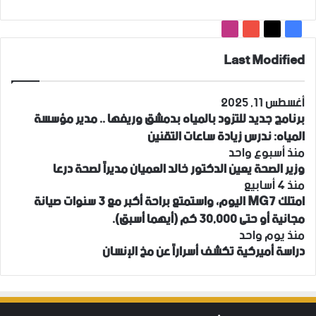
‫X
فيسبوك
‫YouTube
انستقرام
Last Modified
أغسطس 11, 2025
برنامج جديد للتزود بالمياه بدمشق وريفها .. مدير مؤسسة
المياه: ندرس زيادة ساعات التقنين
منذ أسبوع واحد
وزير الصحة يعين الدكتور خالد العميان مديراً لصحة درعا
منذ 4 أسابيع
امتلك MG7 اليوم، واستمتع براحة أكبر مع 3 سنوات صيانة
مجانية أو حتى 30,000 كم (أيهما أسبق).
منذ يوم واحد
دراسة أميركية تكشف أسراراً عن مخ الإنسان