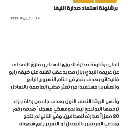
برشلونة استعاد صدارة الليغا
24
فبراير 18, 2025
‫X
فيسبوك
لينكدإن
تيلقرام
واتساب
اعتلى برشلونة صدارة الدوري الإسباني بفارق الأهداف
عن غريمه الأبدي ريال مدريد عقب تغلبه على ضيفه رايو
فاليكانو بهدف يتيم في ختام الأسبوع الرابع
والعشرين مستفيداً من تعثر قطبي العاصمة بالتعادل.
وأنهى البرشا النصف الأول بهدف جاء من ركلة جزاء
ترجمها البولندي ليفاندوفسكي مسجلاً هدفه رقم
20 معززاً صدارته للهدافين، وفي الثاني لم تنجح
مساعي الفريقين بالتعديل أو التعزيز رغم سهولة