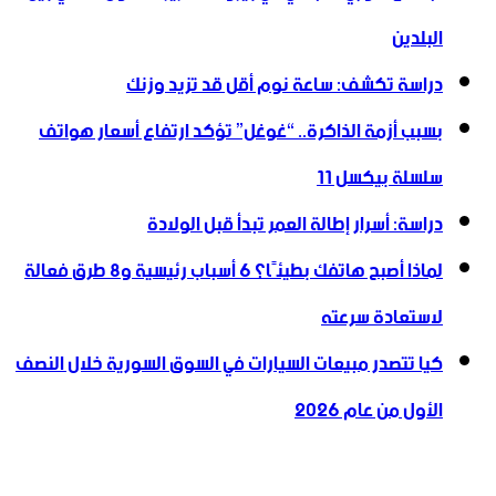
البلدين
دراسة تكشف: ساعة نوم أقل قد تزيد وزنك
بسبب أزمة الذاكرة.. “غوغل” تؤكد ارتفاع أسعار هواتف
سلسلة بيكسل 11
دراسة: أسرار إطالة العمر تبدأ قبل الولادة
لماذا أصبح هاتفك بطيئًا؟ 6 أسباب رئيسية و8 طرق فعالة
لاستعادة سرعته
كيا تتصدر مبيعات السيارات في السوق السورية خلال النصف
الأول من عام 2026