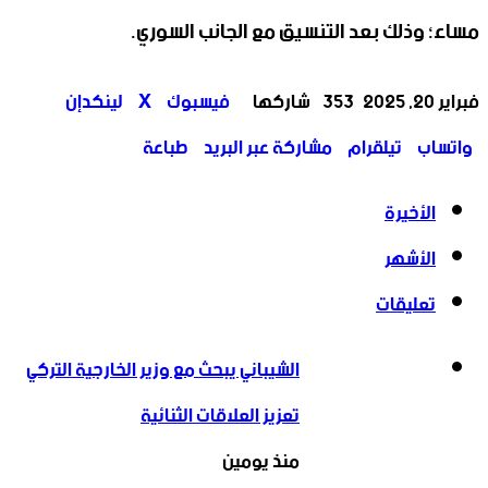
مساء؛ وذلك بعد التنسيق مع الجانب السوري.
‫X
تيلقرام
واتساب
لينكدإن
فيسبوك
فبراير 20, 2025
353
شاركها
فيسبوك
‫X
لينكدإن
واتساب
تيلقرام
مشاركة عبر البريد
طباعة
الأخيرة
الأشهر
تعليقات
الشيباني يبحث مع وزير الخارجية التركي
تعزيز العلاقات الثنائية
منذ يومين