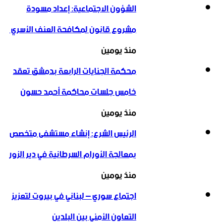
الشؤون الاجتماعية: إعداد مسودة
مشروع قانون لمكافحة العنف الأسري ‏
منذ يومين
محكمة الجنايات الرابعة بدمشق تعقد
خامس جلسات محاكمة أحمد حسون
منذ يومين
الرئيس الشرع: إنشاء ‌‏مستشفى متخصص
بمعالجة الأورام السرطانية في دير الزور
منذ يومين
اجتماع سوري – لبناني في بيروت لتعزيز
التعاون ‏الأمني ‏بين البلدين