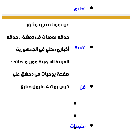
تعليم
عن يوميات في دمشق
موقع يوميات في دمشق , موقع
تقنية
أخباري محلي في الجمهورية
العربية السورية ومن منصاته :
صفحة يوميات في دمشق على
فيس بوك 4 مليون متابع .
فن
فيسبوك
‫X
منوعات
‫YouTube