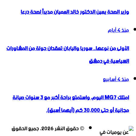
وزير الصحة يعين الدكتور خالد العميان مديراً لصحة درعا
منذ 4 أيام
الأولى من نوعها.. سوريا واليابان تعقدان جولة من المشاورات
السياسية في دمشق
منذ 4 أسابيع
امتلك MG7 اليوم، واستمتع براحة أكبر مع 3 سنوات صيانة
مجانية أو حتى 30,000 كم (أيهما أسبق).
‫X
فيسبوك
انستقرام
‫YouTube
© حقوق النشر 2026، جميع الحقوق