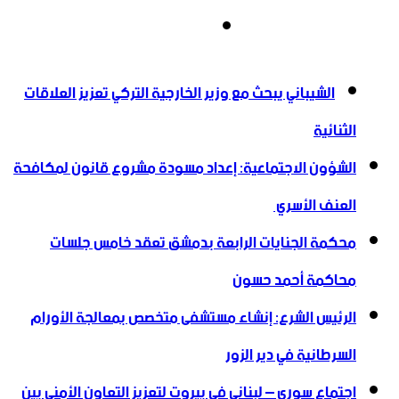
انستقرام
أخبار عاجلة
الشيباني يبحث مع وزير الخارجية التركي تعزيز العلاقات
الثنائية
الشؤون الاجتماعية: إعداد مسودة مشروع قانون لمكافحة
العنف الأسري ‏
محكمة الجنايات الرابعة بدمشق تعقد خامس جلسات
محاكمة أحمد حسون
الرئيس الشرع: إنشاء ‌‏مستشفى متخصص بمعالجة الأورام
السرطانية في دير الزور
اجتماع سوري – لبناني في بيروت لتعزيز التعاون ‏الأمني ‏بين