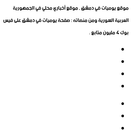
موقع يوميات في دمشق , موقع أخباري محلي في الجمهورية
العربية السورية ومن منصاته : صفحة يوميات في دمشق على فيس
بوك 4 مليون متابع .
فيسبوك
‫X
‫YouTube
انستقرام
فيسبوك
‫X
‫YouTube