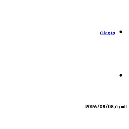
منوعات
بحث
السبت,2026/08/08
عن
أخبار عاجلة