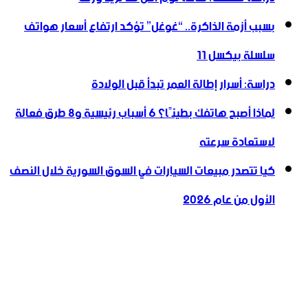
بسبب أزمة الذاكرة.. “غوغل” تؤكد ارتفاع أسعار هواتف
سلسلة بيكسل 11
دراسة: أسرار إطالة العمر تبدأ قبل الولادة
لماذا أصبح هاتفك بطيئًا؟ 6 أسباب رئيسية و8 طرق فعالة
لاستعادة سرعته
كيا تتصدر مبيعات السيارات في السوق السورية خلال النصف
الأول من عام 2026