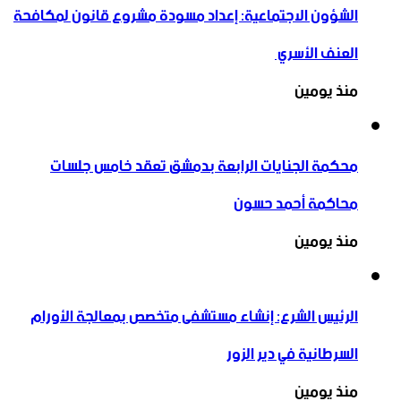
الشؤون الاجتماعية: إعداد مسودة مشروع قانون لمكافحة
العنف الأسري ‏
منذ يومين
محكمة الجنايات الرابعة بدمشق تعقد خامس جلسات
محاكمة أحمد حسون
منذ يومين
الرئيس الشرع: إنشاء ‌‏مستشفى متخصص بمعالجة الأورام
السرطانية في دير الزور
منذ يومين