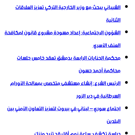
الشيباني يبحث مع وزير الخارجية التركي تعزيز العلاقات
الثنائية
الشؤون الاجتماعية: إعداد مسودة مشروع قانون لمكافحة
العنف الأسري ‏
محكمة الجنايات الرابعة بدمشق تعقد خامس جلسات
محاكمة أحمد حسون
الرئيس الشرع: إنشاء ‌‏مستشفى متخصص بمعالجة الأورام
السرطانية في دير الزور
اجتماع سوري – لبناني في بيروت لتعزيز التعاون ‏الأمني ‏بين
البلدين
دراسة تكشف: ساعة نوم أقل قد تزيد وزنك