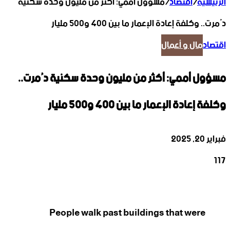
الرئيسية
/
اقتصاد
/
مسؤول أممي: أكثر من مليون وحدة سكنية
دُمرت.. وكلفة إعادة الإعمار ما بين 400 و500 مليار
اقتصاد
مال و أعمال
مسؤول أممي: أكثر من مليون وحدة سكنية دُمرت..
وكلفة إعادة الإعمار ما بين 400 و500 مليار
فبراير 20, 2025
117
‫X
تيلقرام
واتساب
لينكدإن
فيسبوك
People walk past buildings that were