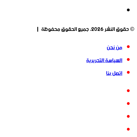
انستقرام
© حقوق النشر 2026، جميع الحقوق محفوظة |
من نحن
السياسة التحريرية
اتصل بنا
فيسبوك
‫X
‫YouTube
انستقرام