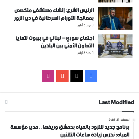
الرئيس الشرع: إنشاء ‌‏مستشفى متخصص
بمعالجة الأورام السرطانية في دير الزور
منذ 3 أيام
اجتماع سوري – لبناني في بيروت لتعزيز
التعاون ‏الأمني ‏بين البلدين
منذ 3 أيام
فيسبوك
‫X
‫YouTube
انستقرام
Last Modified
أغسطس 11, 2025
برنامج جديد للتزود بالمياه بدمشق وريفها .. مدير مؤسسة
المياه: ندرس زيادة ساعات التقنين