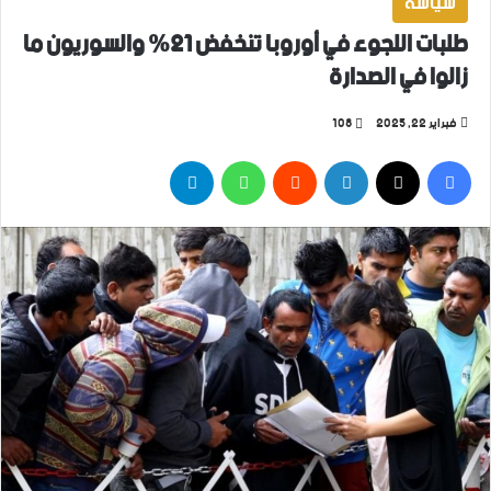
سياسة
طلبات اللجوء في أوروبا تنخفض 21% والسوريون ما
زالوا في الصدارة
فبراير 22, 2025
108
فيسبوك
‫X
لينكدإن
واتساب
تيلقرام