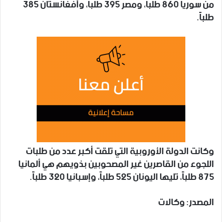
من سوريا 860 طلباً، ومصر 395 طلباً، وأفغانستان 385
طلباً.
وكانت الدولة الأوروبية التي تلقت أكبر عدد من طلبات
اللجوء من القاصرين غير المصحوبين بذويهم هي ألمانيا
875 طلباً، تليها اليونان 525 طلباً، وإسبانيا 320 طلباً.
المصدر: وكالات