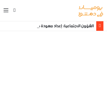
بحث عن
الق
الشؤون الاجتماعية: إعداد مسودة مشروع قانون لمكافحة العنف الأسري ‏