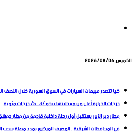
بحث
الخميس,2026/08/06
عن
أخبار عاجلة
كيا تتصدر مبيعات السيارات في السوق السورية خلال النصف الأول
درجات الحرارة أعلى من معدلاتها بنحو /3_5/ درجات مئوية
مطار دير الزور يستقبل أول رحلة داخلية قادمة من مطار دمشق
في المحافظات الشرقية.. المصرف المركزي يمدد مهلة سحب العملة