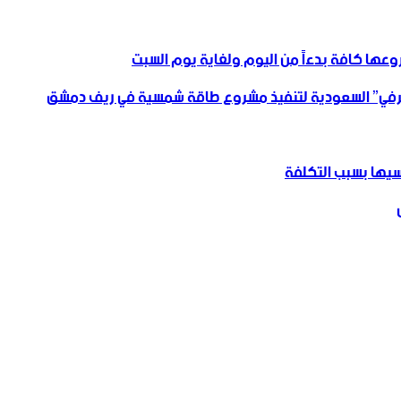
روعها كافة ‏بدءاً من اليوم ولغاية يوم السبت
لحرفي” السعودية لتنفيذ مشروع طاقة شمسية في ريف دمشق
يها بسبب التكلفة