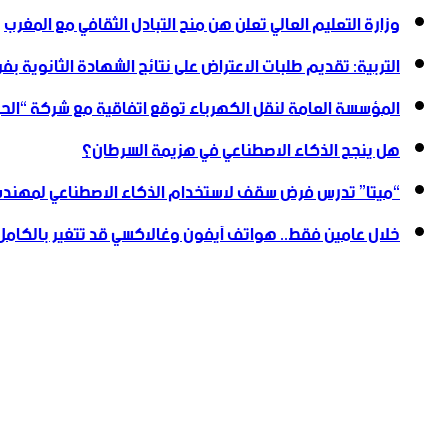
وزارة التعليم العالي تعلن هن منح التبادل الثقافي مع المغرب
التربية: تقديم طلبات الاعتراض على نتائج الشهادة الثانوية بف
المؤسسة العامة لنقل الكهرباء توقع اتفاقية مع شركة “ا
هل ينجح الذكاء الاصطناعي في هزيمة السرطان؟
“ميتا” تدرس فرض سقف لاستخدام الذكاء الاصطناعي لمهندس
خلال عامين فقط.. هواتف آيفون وغالاكسي قد تتغير بالكامل