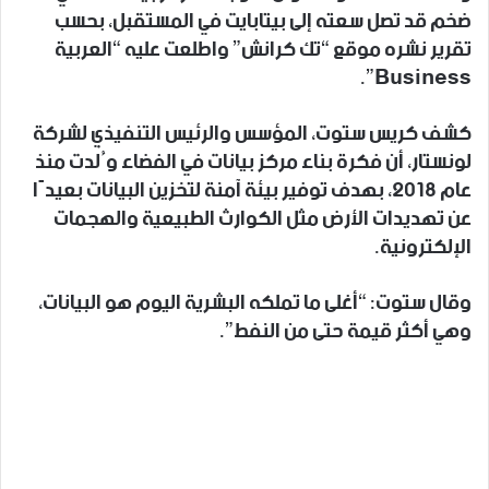
ضخم قد تصل سعته إلى بيتابايت في المستقبل، بحسب
تقرير نشره موقع “تك كرانش” واطلعت عليه “العربية
Business”.
كشف كريس ستوت، المؤسس والرئيس التنفيذي لشركة
لونستار، أن فكرة بناء مركز بيانات في الفضاء وُلدت منذ
عام 2018، بهدف توفير بيئة آمنة لتخزين البيانات بعيدًا
عن تهديدات الأرض مثل الكوارث الطبيعية والهجمات
الإلكترونية.
وقال ستوت: “أغلى ما تملكه البشرية اليوم هو البيانات،
وهي أكثر قيمة حتى من النفط”.