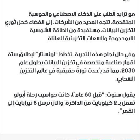
مع تزايد الطلب على الذكاء الاصطناعي والحوسبة
المتقدمة، تتجه العديد من الشركات، إلى الفضاء كحل ثوري
لتخزين البيانات، مستفيدة من الطاقة الشمسية
اللامحدودة والسعات التخزينية الهائلة.
وفي حال نجاح هذه التجربة، تخطط “لونستار” لإطلاق ستة
أقمار صناعية متخصصة في تخزين البيانات بحلول عام
2030، مما قد يُحدث ثورة حقيقية في عالم التخزين
السحابي.
يقول ستوت: “قبل 60 عامًا، كانت حواسيب رحلة أبولو
تعمل بـ 2 كيلوبايت من الذاكرة، والآن نرسل 8 تيرابايت إلى
القمر”.