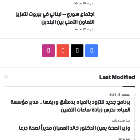
منذ 10 ساعات
اجتماع سوري – لبناني في بيروت لتعزيز
التعاون ‏الأمني ‏بين البلدين
منذ 12 ساعة
فيسبوك
‫X
‫YouTube
انستقرام
Last Modified
أغسطس 11, 2025
برنامج جديد للتزود بالمياه بدمشق وريفها .. مدير مؤسسة
المياه: ندرس زيادة ساعات التقنين
منذ أسبوع واحد
وزير الصحة يعين الدكتور خالد العميان مديراً لصحة درعا
منذ يومين