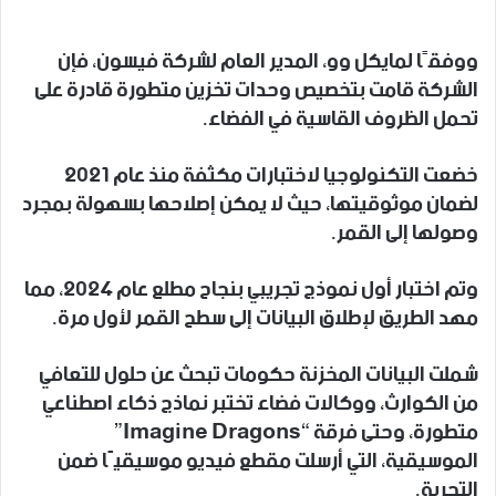
ووفقًا لمايكل وو، المدير العام لشركة فيسون، فإن
الشركة قامت بتخصيص وحدات تخزين متطورة قادرة على
تحمل الظروف القاسية في الفضاء.
خضعت التكنولوجيا لاختبارات مكثفة منذ عام 2021
لضمان موثوقيتها، حيث لا يمكن إصلاحها بسهولة بمجرد
وصولها إلى القمر.
وتم اختبار أول نموذج تجريبي بنجاح مطلع عام 2024، مما
مهد الطريق لإطلاق البيانات إلى سطح القمر لأول مرة.
شملت البيانات المخزنة حكومات تبحث عن حلول للتعافي
من الكوارث، ووكالات فضاء تختبر نماذج ذكاء اصطناعي
متطورة، وحتى فرقة “Imagine Dragons”
الموسيقية، التي أرسلت مقطع فيديو موسيقيًا ضمن
التجربة.