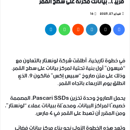
قريبًا.. بياناتك مخزنة على سطح القمر
فبراير 27, 2025
16
فيسبوك
‫X
لينكدإن
واتساب
تيلقرام
في خطوة تاريخية، أطلقت شركة لونستار بالتعاون مع
“فيسون” أول بنية تحتية لمركز بيانات على سطح القمر،
وذلك على متن صاروخ “سبيس إكس” فالكون 9، الذي
انطلق يوم الأربعاء باتجاه القمر.
يحمل الصاروخ وحدة تخزين Pascari SSDs، المصممة
خصيصًا لمراكز البيانات، ومحمّلة ببيانات عملاء “لونستار”،
ومن المقرر أن تهبط على القمر في 4 مارس.
وتعد هذه الخطوة الأولى نحو بناء مركز بيانات فضائي