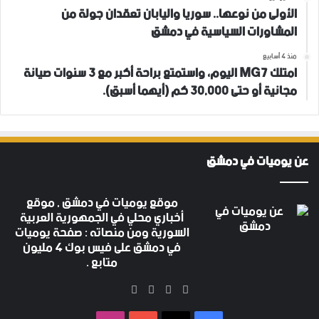
الأولى من نوعها.. سوريا واليابان تعقدان جولة من
المشاورات السياسية في دمشق
منذ 4 أسابيع
امتلك MG7 اليوم، واستمتع براحة أكبر مع 3 سنوات صيانة
مجانية أو حتى 30,000 كم (أيهما أسبق).
عن يوميات في دمشق
موقع يوميات في دمشق , موقع
أخباري محلي في الجمهورية العربية
السورية ومن منصاته : صفحة يوميات
في دمشق على فيس بوك 4 مليون
متابع .
‫X
فيسبوك
‫YouTube
انستقرام