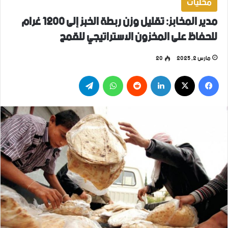
محليات
مدير المخابز: تقليل وزن ربطة الخبز إلى 1200 غرام
للحفاظ على المخزون الاستراتيجي للقمح
مارس 2, 2025
20
فيسبوك
‫X
لينكدإن
واتساب
تيلقرام