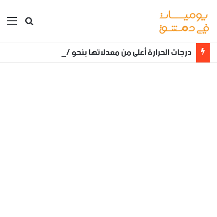
بحث عن
الق
درجات الحرارة أعلى من معدلاتها بنحو /3_5/ درجات مئوية