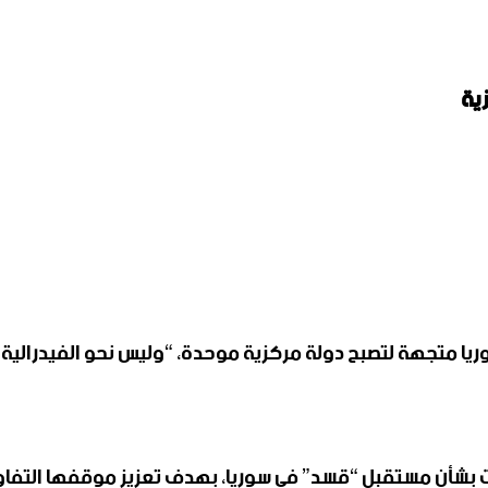
ية
وريا متجهة لتصبح دولة مركزية موحدة، “وليس نحو الفيدرالية”،
ات بشأن مستقبل “قسد” في سوريا، بهدف تعزيز موقفها التفاو