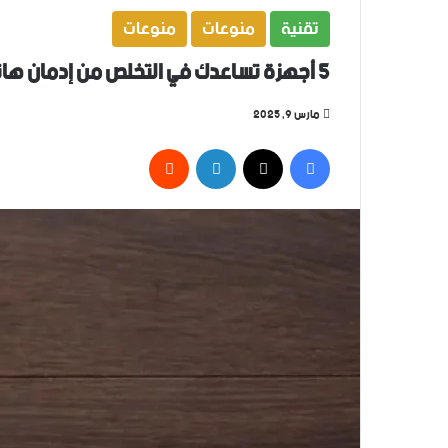
تقنية
منوعات
منوعات
5 أجهزة تساعدك في التخلص من إدمان هاتفك الذكي
مارس 9, 2025
فيسبوك
‫X
لينكدإن