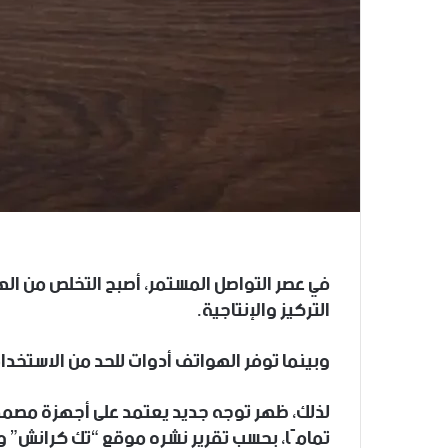
في عصر التواصل المستمر، أصبح التخلص من الهات
التركيز والإنتاجية.
وبينما توفر الهواتف أدوات للحد من الاستخدام، 
لذلك، ظهر توجه جديد يعتمد على أجهزة مصممة 
تمامًا، بحسب تقرير نشره موقع “تك كرانش” واطلعت عل