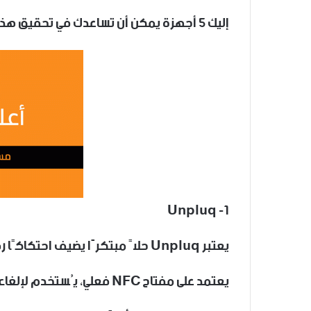
إليك 5 أجهزة يمكن أن تساعدك في تحقيق هذا التوازن:
1- Unpluq
يعتبر Unpluq حلاً مبتكرًا يضيف احتكاكًا رقميًا لتقييد استخدام التطبيقات المشتتة.
يعتمد على مفتاح NFC فعلي، يُستخدم لإلغاء قفل التطبيقات التي تم حظرها مسبقًا.