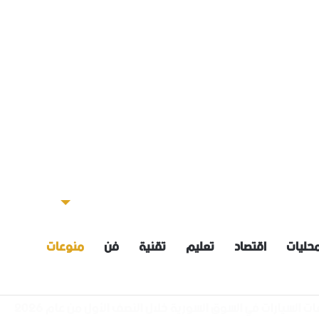
حليات
اقتصاد
تعليم
تقنية
فن
منوعات
ن معدلاتها بنحو /3_5/ درجات مئوية