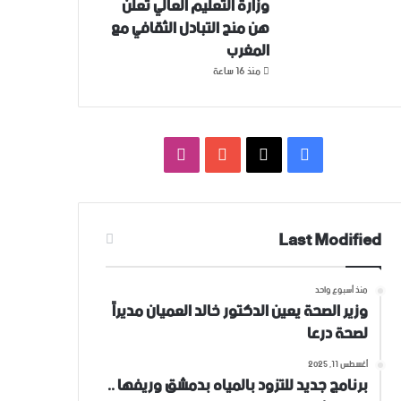
وزارة التعليم العالي تعلن
هن منح التبادل الثقافي مع
المغرب
منذ 16 ساعة
فيسبوك
‫X
‫YouTube
انستقرام
Last Modified
منذ أسبوع واحد
وزير الصحة يعين الدكتور خالد العميان مديراً
لصحة درعا
أغسطس 11, 2025
برنامج جديد للتزود بالمياه بدمشق وريفها ..