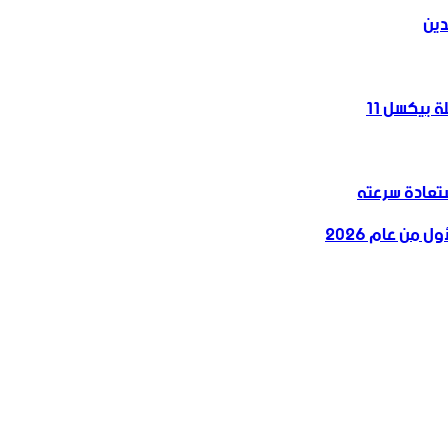
دين
 بيكسل 11
 من عام 2026