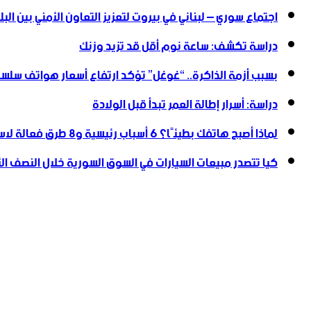
اجتماع سوري – لبناني في بيروت لتعزيز التعاون ‏الأمني ‏بين البل
دراسة تكشف: ساعة نوم أقل قد تزيد وزنك
بسبب أزمة الذاكرة.. “غوغل” تؤكد ارتفاع أسعار هواتف سلسلة
دراسة: أسرار إطالة العمر تبدأ قبل الولادة
لماذا أصبح هاتفك بطيئًا؟ 6 أسباب رئيسية و8 طرق فعالة لاستعادة سرعته
كيا تتصدر مبيعات السيارات في السوق السورية خلال النصف الأول