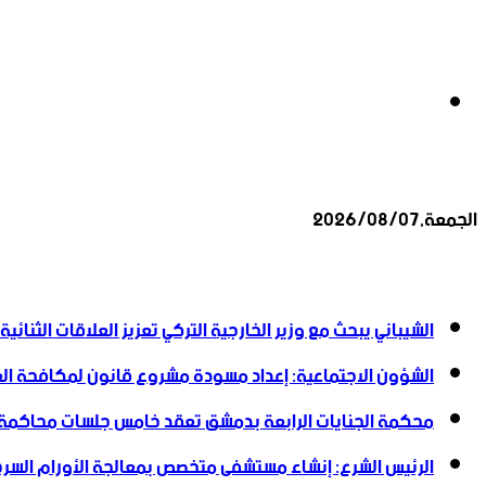
بحث
الجمعة,2026/08/07
عن
أخبار عاجلة
الشيباني يبحث مع وزير الخارجية التركي تعزيز العلاقات الثنائية
الشؤون الاجتماعية: إعداد مسودة مشروع قانون لمكافحة العن
محكمة الجنايات الرابعة بدمشق تعقد خامس جلسات محاكمة
الرئيس الشرع: إنشاء ‌‏مستشفى متخصص بمعالجة الأورام السرطا