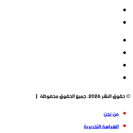
‫YouTube
انستقرام
فيسبوك
‫X
‫YouTube
انستقرام
© حقوق النشر 2026، جميع الحقوق محفوظة |
من نحن
السياسة التحريرية