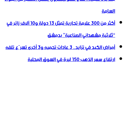
السامة
أكثر من 300 علامة تجارية تمثل 13 دولة و10 آلاف زائر في
“ثلاثية ‏مشهداني الصناعية” بدمشق
أمراض الكبد في تزايد.. 3 عادات تحميه و3 أخرى تسرّع تلفه
ارتفاع سعر الذهب 150 ليرة في السوق المحلية‎