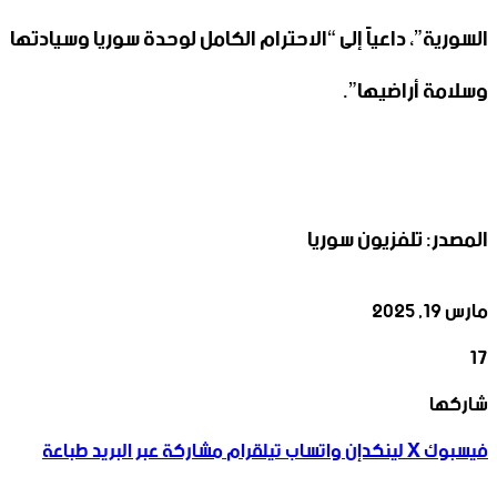
السورية”، داعياً إلى “الاحترام الكامل لوحدة سوريا وسيادتها
وسلامة أراضيها”.
المصدر: تلفزيون سوريا
مارس 19, 2025
17
‫X
تيلقرام
واتساب
لينكدإن
فيسبوك
شاركها
فيسبوك
‫X
لينكدإن
واتساب
تيلقرام
مشاركة عبر البريد
طباعة