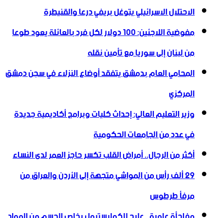
الاحتلال الاسرائيلي يتوغل بريفي درعا والقنيطرة
مفوضية اللاجئين: 100 دولار لكل فرد بالعائلة يعود طوعا
من لبنان إلى سوريا مع تأمين نقله
المحامي العام بدمشق يتفقد أوضاع النزلاء في سجن دمشق
المركزي
وزير التعليم العالي: إحداث كليات وبرامج أكاديمية جديدة
في عدد من الجامعات الحكومية
أكثر من الرجال.. أمراض القلب تكسر حاجز العمر لدى النساء
29 ألف رأس من المواشي متجهة إلى الأردن ‏والعراق من
مرفأ طرطوس
مفاجأة علمية.. علاج للكوليسترول يخلص الجسم من المواد