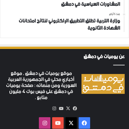
المشاورات السياسية في دمشق
منذ 5 أيام
وزارة التربية تطلق التطبيق الإلكتروني لنتائج امتحانات
الشهادة الثانوية
عن يوميات في دمشق
موقع يوميات في دمشق , موقع
أخباري محلي في الجمهورية العربية
السورية ومن منصاته : صفحة يوميات
في دمشق على فيس بوك 4 مليون
متابع .
‫X
فيسبوك
‫YouTube
انستقرام
فيسبوك
‫X
‫YouTube
انستقرام