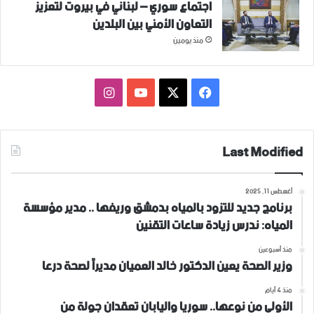
اجتماع سوري – لبناني في بيروت لتعزيز
التعاون ‏الأمني ‏بين البلدين
منذ يومين
فيسبوك
‫X
‫YouTube
انستقرام
Last Modified
أغسطس 11, 2025
برنامج جديد للتزود بالمياه بدمشق وريفها .. مدير مؤسسة
المياه: ندرس زيادة ساعات التقنين
منذ أسبوعين
وزير الصحة يعين الدكتور خالد العميان مديراً لصحة درعا
منذ 4 أيام
الأولى من نوعها.. سوريا واليابان تعقدان جولة من