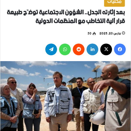
محليات
بعد إثارته الجدل.. الشؤون الاجتماعية توضّح طبيعة
قرار آلية التخاطب مع المنظمات الدولية
مارس 20, 2025
30
فيسبوك
‫X
لينكدإن
واتساب
تيلقرام