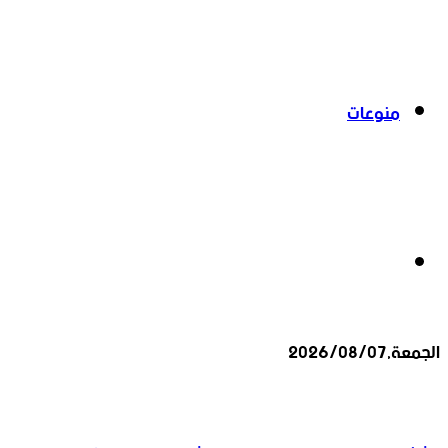
منوعات
بحث
الجمعة,2026/08/07
عن
أخبار عاجلة