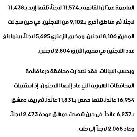
العاصمة عمّان القائمة بـ11,574 لاجئاً، تلتها إربد بـ11,438
لاجئاً، ثم مناطق أخرى بـ9,102 من اللاجئين، في حين سجّلت
المفرق 8,106 لاجئين، ومخيم الزعتري 5,625 لاجئاً، بينما بلغ
عدد اللاجئين في مخيم الأزرق 2,804 لاجئين.
وبحسب البيانات، فقد تصدّرت محافظة درعا قائمة
المحافظات السورية التي عاد إليها اللاجئون، إذ استقبلت
16,954 عائداً، تلتها حمص بـ11,831 عائداً، ثم ريف دمشق
بـ6,237 عائداً، في حين شهدت دمشق عودة 2,473 لاجئاً،
وعاد 2,068 لاجئاً إلى حلب.