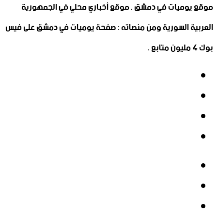
موقع يوميات في دمشق , موقع أخباري محلي في الجمهورية
العربية السورية ومن منصاته : صفحة يوميات في دمشق على فيس
بوك 4 مليون متابع .
فيسبوك
‫X
‫YouTube
انستقرام
فيسبوك
‫X
‫YouTube