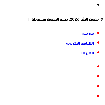
انستقرام
© حقوق النشر 2026، جميع الحقوق محفوظة |
من نحن
السياسة التحريرية
اتصل بنا
فيسبوك
‫X
‫YouTube
انستقرام