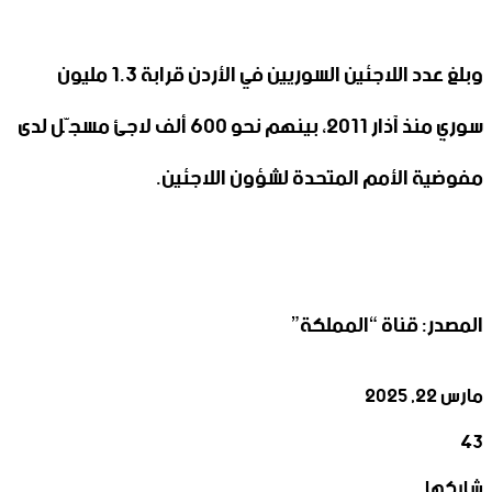
وبلغ عدد اللاجئين السوريين في الأردن قرابة 1.3 مليون
سوري منذ آذار 2011، بينهم نحو 600 ألف لاجئ مسجّل لدى
مفوضية الأمم المتحدة لشؤون اللاجئين.
المصدر: قناة “المملكة”
مارس 22, 2025
43
‫X
تيلقرام
واتساب
لينكدإن
فيسبوك
شاركها