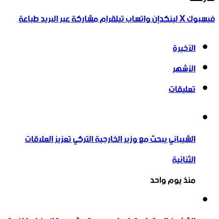
فيسبوك
‫X
لينكدإن
واتساب
تيلقرام
مشاركة عبر البريد
طباعة
الأخيرة
الأشهر
تعليقات
الشيباني يبحث مع وزير الخارجية التركي تعزيز العلاقات
الثنائية
منذ يوم واحد