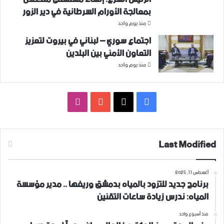
بمعالجة الأورام السرطانية في دير الزور
منذ يوم واحد
اجتماع سوري – لبناني في بيروت لتعزيز
التعاون ‏الأمني ‏بين البلدين
منذ يوم واحد
فيسبوك
‫X
‫YouTube
انستقرام
Last Modified
أغسطس 11, 2025
برنامج جديد للتزود بالمياه بدمشق وريفها .. مدير مؤسسة
المياه: ندرس زيادة ساعات التقنين
منذ أسبوع واحد