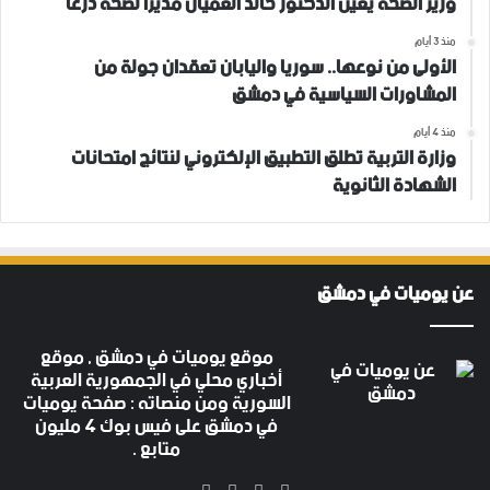
وزير الصحة يعين الدكتور خالد العميان مديراً لصحة درعا
منذ 3 أيام
الأولى من نوعها.. سوريا واليابان تعقدان جولة من
المشاورات السياسية في دمشق
منذ 4 أيام
وزارة التربية تطلق التطبيق الإلكتروني لنتائج امتحانات
الشهادة الثانوية
عن يوميات في دمشق
موقع يوميات في دمشق , موقع
أخباري محلي في الجمهورية العربية
السورية ومن منصاته : صفحة يوميات
في دمشق على فيس بوك 4 مليون
متابع .