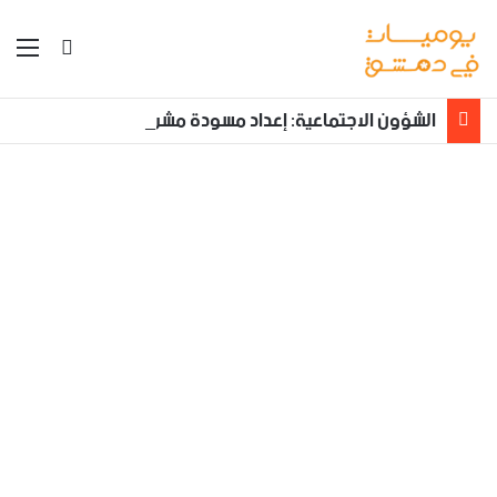
بحث عن
الق
الشؤون الاجتماعية: إعداد مسودة مشروع قانون لمكافحة العنف الأسري ‏