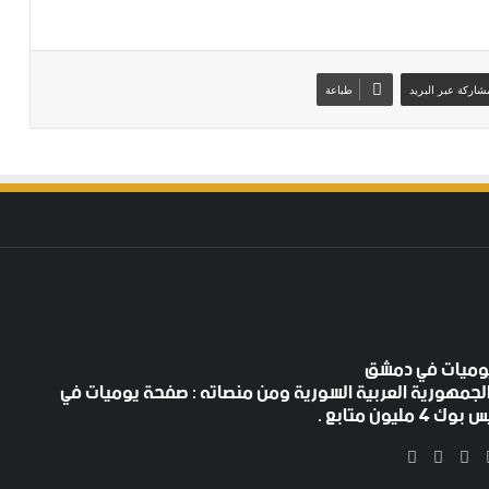
شاركة عبر البريد
طباعة
لجمهورية العربية السورية ومن منصاته : صفحة يوميات في
ليون متابع .
‫X
فيسبوك
‫YouTube
انستقرام