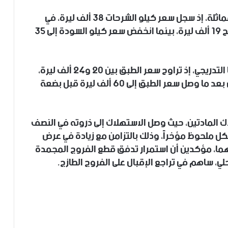
وبالتوازي، انخفضت أسعار قطع الفروج بنسب مماثلة، إذ سجل سعر كيلو الشرحات ٣٨ ألف ليرة، في
حين بلغ سعر كيلو الوردة ٣٩ ألف ليرة، والجوانح ١٩ ألف ليرة، بينما انخفض سعر كيلو السودة إلى ٣٥
في السياق ذاته، واصلت أسعار البيض انخفاضها التدريجي، إذ تراوح سعر الطبق بين ٢٠ و٢٤ ألف ليرة،
وهو ما يعد رقماً قياسياً في مستوى الانخفاض بعد ما وصل سعر الطبق إلى ٦٠ ألف ليرة قبل بضعة
اك المادتين، حيث وصل الاستهلاك إلى ذروته في النصف
كل ملحوظ مؤخراً، وذلك بالتزامن مع زيادة في عرض
منهما، مؤكدين أن استمرار تدفق قطع الفروج المجمدة
لي، ساهم في تراجع الإقبال على الفروج الطازج.