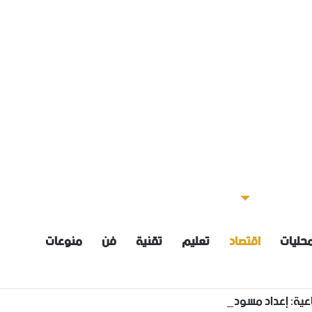
حليات
اقتصاد
تعليم
تقنية
فن
منوعات
عية: إعداد مسودة مشروع قانون لمكافحة العنف الأسري ‏