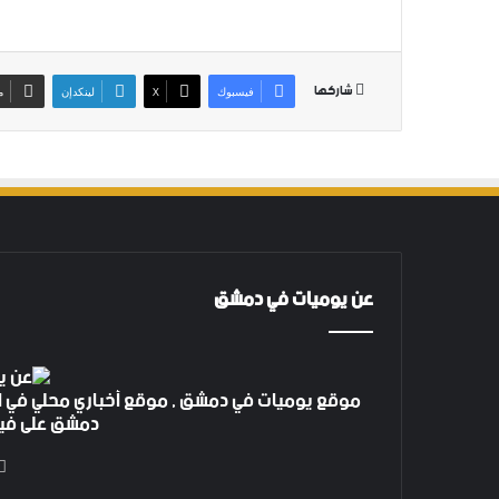
شاركها
فيسبوك
‫X
لينكدإن
م
عن يوميات في دمشق
موقع يوميات في دمشق , موقع أخباري محلي في ا
دمشق على فيس بوك 4 م