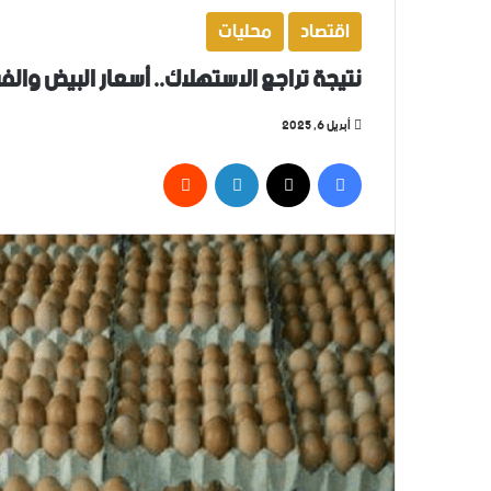
اقتصاد
محليات
نتيجة تراجع الاستهلاك.. أسعار البيض وال
أبريل 6, 2025
فيسبوك
‫X
لينكدإن