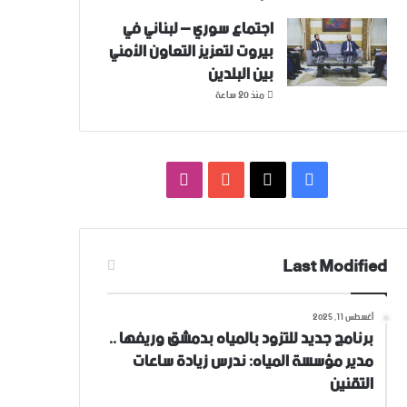
اجتماع سوري – لبناني في
بيروت لتعزيز التعاون ‏الأمني
‏بين البلدين
منذ 20 ساعة
فيسبوك
‫X
‫YouTube
انستقرام
Last Modified
أغسطس 11, 2025
برنامج جديد للتزود بالمياه بدمشق وريفها ..
مدير مؤسسة المياه: ندرس زيادة ساعات
التقنين