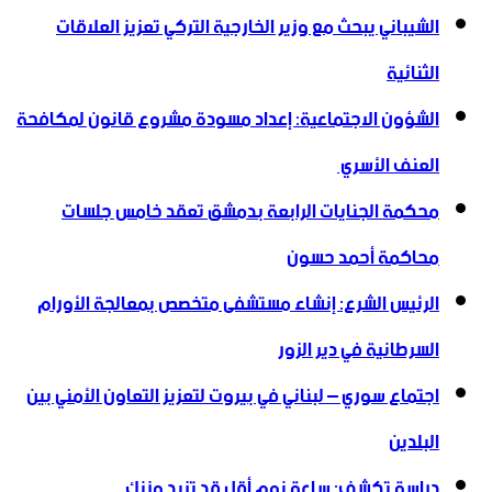
الشيباني يبحث مع وزير الخارجية التركي تعزيز العلاقات
الثنائية
الشؤون الاجتماعية: إعداد مسودة مشروع قانون لمكافحة
العنف الأسري ‏
محكمة الجنايات الرابعة بدمشق تعقد خامس جلسات
محاكمة أحمد حسون
الرئيس الشرع: إنشاء ‌‏مستشفى متخصص بمعالجة الأورام
السرطانية في دير الزور
اجتماع سوري – لبناني في بيروت لتعزيز التعاون ‏الأمني ‏بين
البلدين
دراسة تكشف: ساعة نوم أقل قد تزيد وزنك