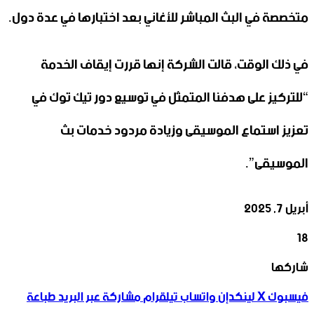
متخصصة في البث المباشر للأغاني بعد اختبارها في عدة دول.
في ذلك الوقت، قالت الشركة إنها قررت إيقاف الخدمة
“للتركيز على هدفنا المتمثل في توسيع دور تيك توك في
تعزيز استماع الموسيقى وزيادة مردود خدمات بث
الموسيقى”.
أبريل 7, 2025
18
‫X
تيلقرام
واتساب
لينكدإن
فيسبوك
شاركها
فيسبوك
‫X
لينكدإن
واتساب
تيلقرام
مشاركة عبر البريد
طباعة