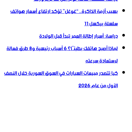
بسبب أزمة الذاكرة.. “غوغل” تؤكد ارتفاع أسعار هواتف
سلسلة بيكسل 11
دراسة: أسرار إطالة العمر تبدأ قبل الولادة
لماذا أصبح هاتفك بطيئًا؟ 6 أسباب رئيسية و8 طرق فعالة
لاستعادة سرعته
كيا تتصدر مبيعات السيارات في السوق السورية خلال النصف
الأول من عام 2026