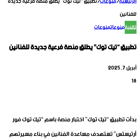
الرئيسية
/
منوعات
/
تطبيق “تيك توك” يطلق منصة فرعية جديدة
للفنانين
تقنية
منوعات
منوعات
تطبيق “تيك توك” يطلق منصة فرعية جديدة للفنانين
أبريل 7, 2025
18
‫X
تيلقرام
واتساب
لينكدإن
فيسبوك
بدأت تطبيق “تيك توك” اختبار منصة باسم “تيك توك فور
أرتيستس” تستهدف مساعدة الفنانين في بناء مسيرتهم