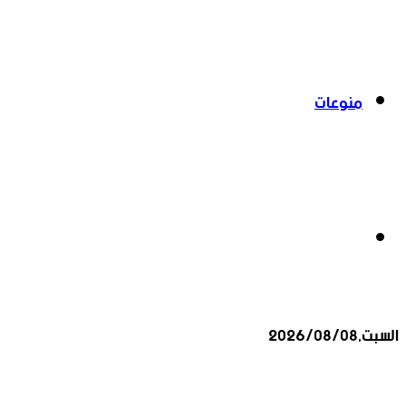
منوعات
بحث
السبت,2026/08/08
عن
أخبار عاجلة