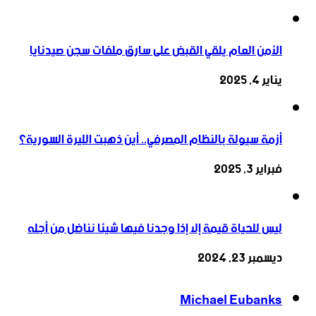
الأمن العام يلقي القبض على سارق ملفات سجن صيدنايا
يناير 4, 2025
أزمة سيولة بالنظام المصرفي.. أين ذهبت الليرة السورية؟
فبراير 3, 2025
ليس للحياة قيمة إلا إذا وجدنا فيها شيئا نناضل من أجله
ديسمبر 23, 2024
Michael Eubanks