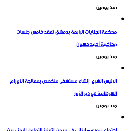
منذ يومين
محكمة الجنايات الرابعة بدمشق تعقد خامس جلسات
محاكمة أحمد حسون
منذ يومين
الرئيس الشرع: إنشاء ‌‏مستشفى متخصص بمعالجة الأورام
السرطانية في دير الزور
منذ يومين
اجتماع سوري – لبناني في بيروت لتعزيز التعاون ‏الأمني ‏بين