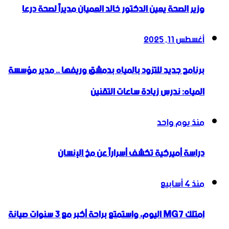
وزير الصحة يعين الدكتور خالد العميان مديراً لصحة درعا
أغسطس 11, 2025
برنامج جديد للتزود بالمياه بدمشق وريفها .. مدير مؤسسة
المياه: ندرس زيادة ساعات التقنين
منذ يوم واحد
دراسة أميركية تكشف أسراراً عن مخ الإنسان
منذ 4 أسابيع
امتلك MG7 اليوم، واستمتع براحة أكبر مع 3 سنوات صيانة