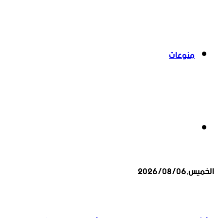
منوعات
بحث
الخميس,2026/08/06
عن
أخبار عاجلة