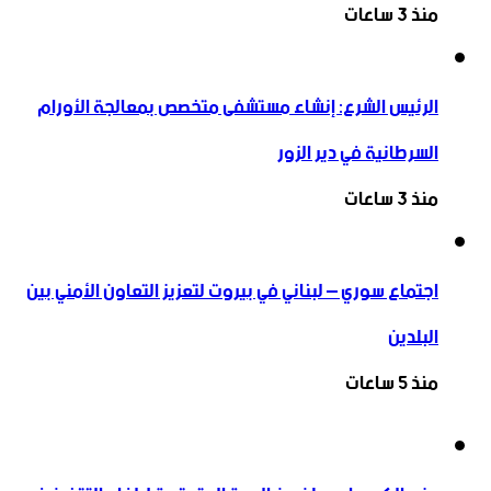
منذ 3 ساعات
الرئيس الشرع: إنشاء ‌‏مستشفى متخصص بمعالجة الأورام
السرطانية في دير الزور
منذ 3 ساعات
اجتماع سوري – لبناني في بيروت لتعزيز التعاون ‏الأمني ‏بين
البلدين
منذ 5 ساعات