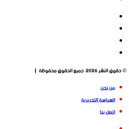
فيسبوك
‫X
‫YouTube
انستقرام
© حقوق النشر 2026، جميع الحقوق محفوظة |
من نحن
السياسة التحريرية
اتصل بنا