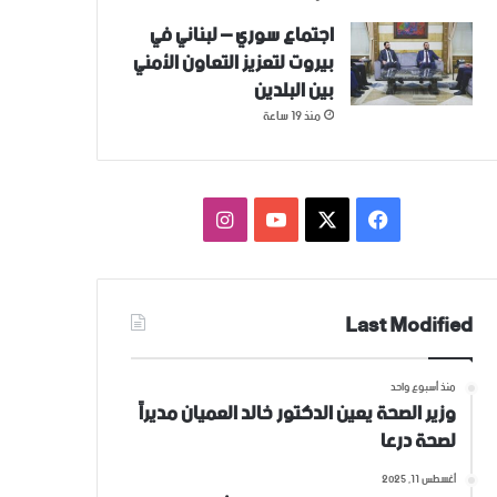
اجتماع سوري – لبناني في
بيروت لتعزيز التعاون ‏الأمني
‏بين البلدين
منذ 19 ساعة
فيسبوك
‫X
‫YouTube
انستقرام
Last Modified
منذ أسبوع واحد
وزير الصحة يعين الدكتور خالد العميان مديراً
لصحة درعا
أغسطس 11, 2025