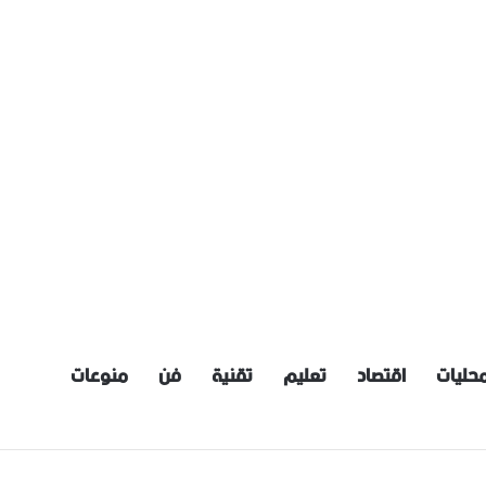
حليات
اقتصاد
تعليم
تقنية
فن
منوعات
عية: إعداد مسودة مشروع قانون لمكافحة العنف الأسري ‏