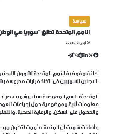
سياسة
الأمم المتحدة تطلق “سوريا هي الوطن”
أبريل 12, 2025
‫X
تيلقرام
واتساب
لينكدإن
فيسبوك
أعلنت مفوضية الأمم المتحدة لشؤون اللاجئي
اللاجئين السوريين في اتخاذ قرارات مدروسة بش
المتحدثة باسم المفوضية سيلين شميت، صرّحت
معلومات آنية وموضوعية حول إجراءات العودة،
والحصول على السكن، والرعاية الصحية، والتعلي
وأضافت شميت أن المنصة صُممت لتكون مرجعاً ع