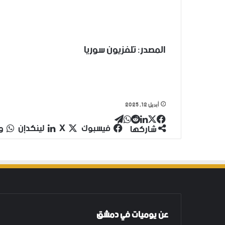
المصدر: تلفزيون سوريا
أبريل 12, 2025
‫X
تيلقرام
واتساب
لينكدإن
فيسبوك
فيسبوك
‫X
لينكدإن
و
شاركها
عن يوميات في دمشق