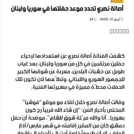
أصالة نصري تحدد موعد حفلتها في سوريا ولبنان
أبريل 13, 2025
45
‫X
تيلقرام
واتساب
لينكدإن
فيسبوك
كشفت الفنانة أصالة نصري عن استعدادها لإحياء
حفلين مرتقبين في كل من سوريا ولبنان، بعد غياب
طويل عن خشبات البلدين، معربة عن شوقها الكبير
للجمهور السوري واللبناني، وتطلّعها لأن تكون تلك
الحفلات محطّة مميزة في مسيرتها الفنية.
وقالت أصالة نصري خلال لقاء مع موقع “فوشيا”
المختص بأخبار الفن: “إن شاء الله قريباً رح كون
بسوريا.. أنا والله ميّتة شوق للشام”، موضحة أن حفل
دمشق كان من المقرر إقامته في شهر مارس/آذار
الماضي، إلا أن ظروفاً خاصة أدت إلى تأجيله إلى إشعار