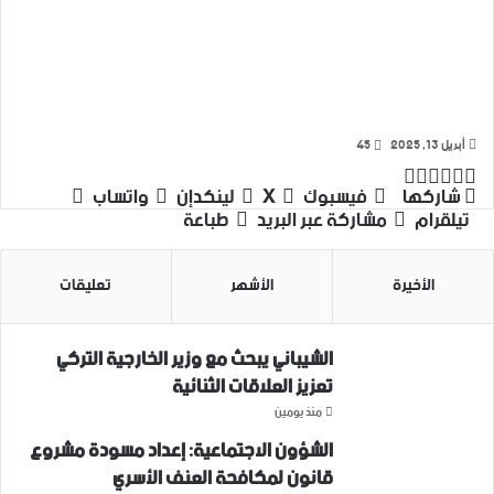
أبريل 13, 2025
45
‫X
تيلقرام
واتساب
لينكدإن
فيسبوك
شاركها
فيسبوك
‫X
لينكدإن
واتساب
تيلقرام
مشاركة عبر البريد
طباعة
الأخيرة
الأشهر
تعليقات
الشيباني يبحث مع وزير الخارجية التركي
تعزيز العلاقات الثنائية
منذ يومين
الشؤون الاجتماعية: إعداد مسودة مشروع
قانون لمكافحة العنف الأسري ‏