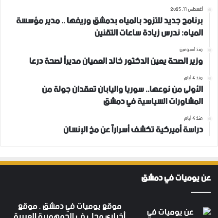
أغسطس 11, 2025
برنامج جديد للتزود بالمياه بدمشق وريفها .. مدير مؤسسة
المياه: ندرس زيادة ساعات التقنين
منذ أسبوعين
وزير الصحة يعين الدكتور خالد العميان مديراً لصحة درعا
منذ 4 أيام
الأولى من نوعها.. سوريا واليابان تعقدان جولة من
المشاورات السياسية في دمشق
منذ 4 أيام
دراسة أميركية تكشف أسراراً عن مخ الإنسان
عن يوميات في دمشق
موقع يوميات في دمشق , موقع
أخباري محلي في الجمهورية العربية