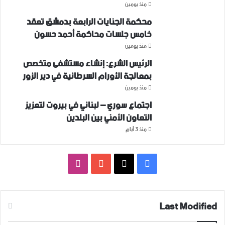
منذ يومين
محكمة الجنايات الرابعة بدمشق تعقد
خامس جلسات محاكمة أحمد حسون
منذ يومين
الرئيس الشرع: إنشاء ‌‏مستشفى متخصص
بمعالجة الأورام السرطانية في دير الزور
منذ يومين
اجتماع سوري – لبناني في بيروت لتعزيز
التعاون ‏الأمني ‏بين البلدين
منذ 3 أيام
فيسبوك
‫X
‫YouTube
انستقرام
Last Modified