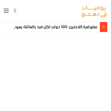
بحث عن
الق
مفوضية اللاجئين: 100 دولار لكل فرد بالعائلة يعود طوعا من لبنان إلى سوريا مع تأمين نقله