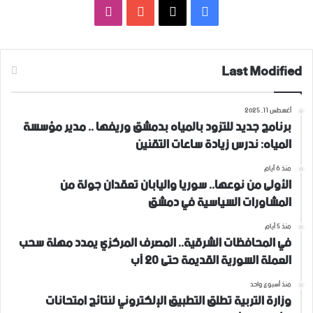
فيسبوك
‫X
‫YouTube
انستقرام
Last Modified
أغسطس 11, 2025
برنامج جديد للتزود بالمياه بدمشق وريفها .. مدير مؤسسة
المياه: ندرس زيادة ساعات التقنين
منذ 6 أيام
الأولى من نوعها.. سوريا واليابان تعقدان جولة من
المشاورات السياسية في دمشق
منذ 5 أيام
في المحافظات الشرقية.. المصرف المركزي يمدد مهلة سحب
العملة السورية القديمة حتى 20 آب
منذ أسبوع واحد
وزارة التربية تطلق التطبيق الإلكتروني لنتائج امتحانات