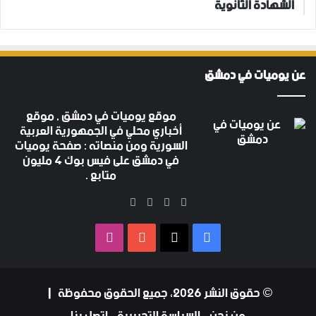
الشهادة الثانوية
عن يوميات في دمشق
موقع يوميات في دمشق , موقع
أخباري محلي في الجمهورية العربية
السورية ومن منصاته : صفحة يوميات
في دمشق على فيس بوك 4 مليون
متابع .
‫X
فيسبوك
‫YouTube
انستقرام
فيسبوك
‫X
‫YouTube
انستقرام
© حقوق النشر 2026، جميع الحقوق محفوظة |