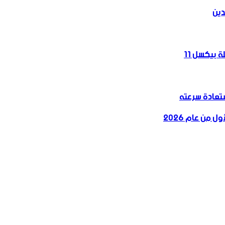
دين
 بيكسل 11
 من عام 2026