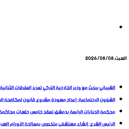
بحث
السبت,2026/08/08
عن
أخبار عاجلة
الشيباني يبحث مع وزير الخارجية التركي تعزيز العلاقات الثنائية
الشؤون الاجتماعية: إعداد مسودة مشروع قانون لمكافحة العن
محكمة الجنايات الرابعة بدمشق تعقد خامس جلسات محاكمة
الرئيس الشرع: إنشاء ‌‏مستشفى متخصص بمعالجة الأورام السرطا