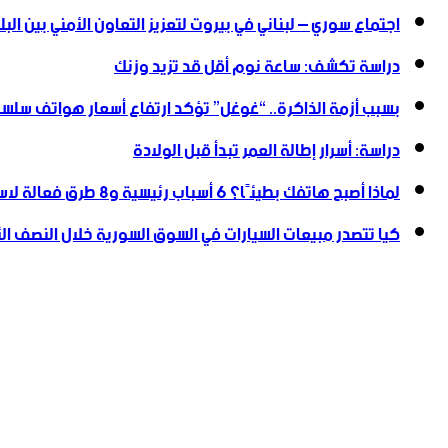
اجتماع سوري – لبناني في بيروت لتعزيز التعاون ‏الأمني ‏بين البل
دراسة تكشف: ساعة نوم أقل قد تزيد وزنك
بسبب أزمة الذاكرة.. “غوغل” تؤكد ارتفاع أسعار هواتف سلسلة
دراسة: أسرار إطالة العمر تبدأ قبل الولادة
لماذا أصبح هاتفك بطيئًا؟ 6 أسباب رئيسية و8 طرق فعالة لاستعادة سرعته
كيا تتصدر مبيعات السيارات في السوق السورية خلال النصف الأول