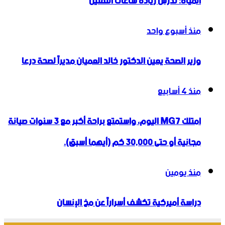
المياه: ندرس زيادة ساعات التقنين
منذ أسبوع واحد
وزير الصحة يعين الدكتور خالد العميان مديراً لصحة درعا
منذ 4 أسابيع
امتلك MG7 اليوم، واستمتع براحة أكبر مع 3 سنوات صيانة
مجانية أو حتى 30,000 كم (أيهما أسبق).
منذ يومين
دراسة أميركية تكشف أسراراً عن مخ الإنسان