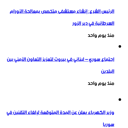
الرئيس الشرع: إنشاء ‌‏مستشفى متخصص بمعالجة الأورام
السرطانية في دير الزور
منذ يوم واحد
اجتماع سوري – لبناني في بيروت لتعزيز التعاون ‏الأمني ‏بين
البلدين
منذ يوم واحد
وزير الكهرباء يعلن عن المدة المتوقعة لإلغاء التقنين في
سوريا