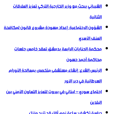
الشيباني يبحث مع وزير الخارجية التركي تعزيز العلاقات
الثنائية
الشؤون الاجتماعية: إعداد مسودة مشروع قانون لمكافحة
العنف الأسري ‏
محكمة الجنايات الرابعة بدمشق تعقد خامس جلسات
محاكمة أحمد حسون
الرئيس الشرع: إنشاء ‌‏مستشفى متخصص بمعالجة الأورام
السرطانية في دير الزور
اجتماع سوري – لبناني في بيروت لتعزيز التعاون ‏الأمني ‏بين
البلدين
دراسة تكشف: ساعة نوم أقل قد تزيد وزنك