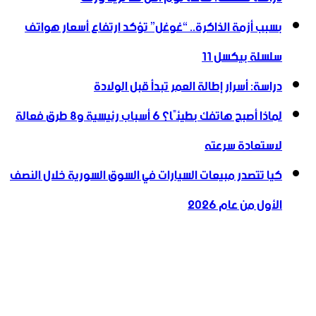
بسبب أزمة الذاكرة.. “غوغل” تؤكد ارتفاع أسعار هواتف
سلسلة بيكسل 11
دراسة: أسرار إطالة العمر تبدأ قبل الولادة
لماذا أصبح هاتفك بطيئًا؟ 6 أسباب رئيسية و8 طرق فعالة
لاستعادة سرعته
كيا تتصدر مبيعات السيارات في السوق السورية خلال النصف
الأول من عام 2026