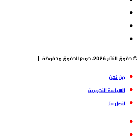
فيسبوك
‫X
‫YouTube
انستقرام
© حقوق النشر 2026، جميع الحقوق محفوظة |
من نحن
السياسة التحريرية
اتصل بنا
فيسبوك
‫X