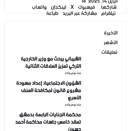
أبريل 14, 2025
18
‫X
تيلقرام
واتساب
لينكدإن
فيسبوك
شاركها
فيسبوك
‫X
لينكدإن
واتساب
تيلقرام
مشاركة عبر البريد
طباعة
الأخيرة
الأشهر
تعليقات
الشيباني يبحث مع وزير الخارجية
التركي تعزيز العلاقات الثنائية
منذ يوم واحد
الشؤون الاجتماعية: إعداد مسودة
مشروع قانون لمكافحة العنف
الأسري ‏
منذ يوم واحد
محكمة الجنايات الرابعة بدمشق
تعقد خامس جلسات محاكمة أحمد
حسون