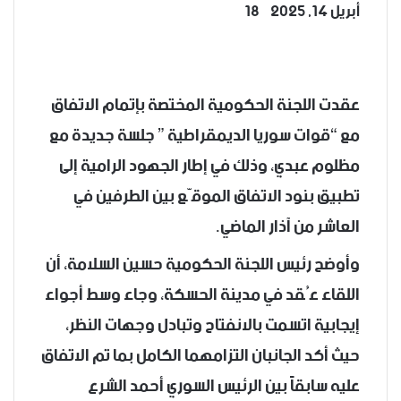
أبريل 14, 2025
18
‫X
تيلقرام
واتساب
لينكدإن
فيسبوك
عقدت اللجنة الحكومية المختصة بإتمام الاتفاق
مع “قوات سوريا الديمقراطية ” جلسة جديدة مع
مظلوم عبدي، وذلك في إطار الجهود الرامية إلى
تطبيق بنود الاتفاق الموقّع بين الطرفين في
العاشر من آذار الماضي.
وأوضح رئيس اللجنة الحكومية حسين السلامة، أن
اللقاء عُقد في مدينة الحسكة، وجاء وسط أجواء
إيجابية اتسمت بالانفتاح وتبادل وجهات النظر،
حيث أكد الجانبان التزامهما الكامل بما تم الاتفاق
عليه سابقاً بين الرئيس السوري أحمد الشرع