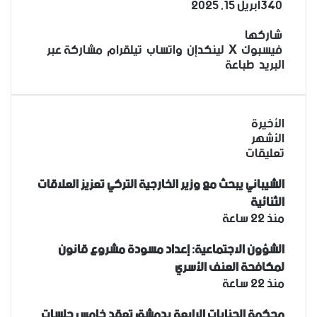
340
أبريل 15, 2025
‫X
فيسبوك
لينكدإن
تيلقرام
واتساب
شاركها
فيسبوك
‫X
لينكدإن
واتساب
تيلقرام
مشاركة عبر
البريد
طباعة
الأخيرة
الأشهر
تعليقات
الشيباني يبحث مع وزير الخارجية التركي تعزيز العلاقات
الثنائية
منذ 22 ساعة
الشؤون الاجتماعية: إعداد مسودة مشروع قانون
لمكافحة العنف الأسري ‏
منذ 22 ساعة
محكمة الجنايات الرابعة بدمشق تعقد خامس جلسات