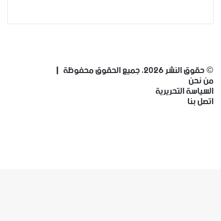
انستقرام
فيسبوك
‫X
‫YouTube
انستقرام
© حقوق النشر 2026، جميع الحقوق محفوظة |
من نحن
السياسة التحريرية
اتصل بنا
فيسبوك
‫X
‫YouTube
انستقرام
‫X
تيلقرام
واتساب
فيسبوك
ر
لذهاب
لى
لأعلى