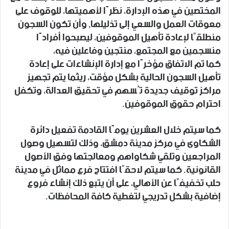
المختصين في هذه الإدارة، نظرًا لأهميتها، للوقوف على
معوقات العمل والسعي إلى تذليلها, وأن تكون السجون
منطلقًا لإعادة تأهيل الموقوفين، ليصبحوا أفرادًا
منسجمين مع المجتمع، منتجين وفاعلين فيه،
كما تم الاتفاق مؤخرًا مع إدارة الإنشاءات على إعادة
تأهيل السجون الحالية بشكل مؤقت، ريثما يتم تجهيز
مراكز توقيف جديدة تُسهم في تحقيق العدالة، وتكفل
احترام حقوق الموقوفين.
كما سيتم خلال العشرين يومًا القادمة تفعيل دائرة
الشكاوى في مركز مدينة دمشق، وذلك لتسهيل وصول
المراجعين وتلقي شكاواهم ومعالجتها وفق الأصول
القانونية. كما سيتم لاحقًا افتتاح فرع مماثل في مدينة
حلب تخفيفًا عن الأهالي، على أن يتبع ذلك إنشاء فروع
إضافية بشكل تدريجي لتغطية كافة المحافظات.