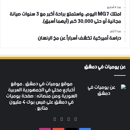
منذ 4 أسابيع
امتلك MG7 اليوم، واستمتع براحة أكبر مع 3 سنوات صيانة
مجانية أو حتى 30,000 كم (أيهما أسبق).
منذ 3 أيام
دراسة أميركية تكشف أسراراً عن مخ الإنسان
عن يوميات في دمشق
موقع يوميات في دمشق , موقع
أخباري محلي في الجمهورية العربية
السورية ومن منصاته : صفحة يوميات
في دمشق على فيس بوك 4 مليون
متابع .
‫X
فيسبوك
‫YouTube
انستقرام