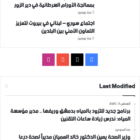
بمعالجة الأورام السرطانية في دير الزور
منذ يومين
اجتماع سوري – لبناني في بيروت لتعزيز
التعاون ‏الأمني ‏بين البلدين
منذ يومين
فيسبوك
‫X
‫YouTube
انستقرام
Last Modified
أغسطس 11, 2025
برنامج جديد للتزود بالمياه بدمشق وريفها .. مدير مؤسسة
المياه: ندرس زيادة ساعات التقنين
منذ أسبوعين
وزير الصحة يعين الدكتور خالد العميان مديراً لصحة درعا