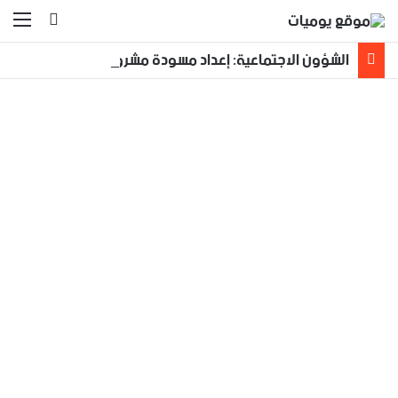
بحث عن
الق
الشؤون الاجتماعية: إعداد مسودة مشروع قانون لمكافحة العنف الأسري ‏