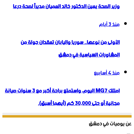
وزير الصحة يعين الدكتور خالد العميان مديراً لصحة درعا
منذ 3 أيام
الأولى من نوعها.. سوريا واليابان تعقدان جولة من
المشاورات السياسية في دمشق
منذ 4 أسابيع
امتلك MG7 اليوم، واستمتع براحة أكبر مع 3 سنوات صيانة
مجانية أو حتى 30,000 كم (أيهما أسبق).
عن يوميات في دمشق