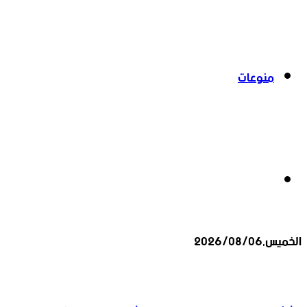
منوعات
بحث
الخميس,2026/08/06
عن
أخبار عاجلة