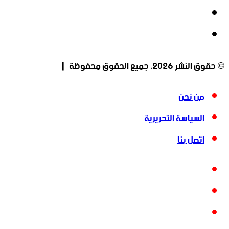
‫YouTube
انستقرام
© حقوق النشر 2026، جميع الحقوق محفوظة |
من نحن
السياسة التحريرية
اتصل بنا
فيسبوك
‫X
‫YouTube