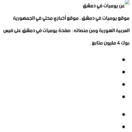
موقع يوميات في دمشق , موقع أخباري محلي في الجمهورية
العربية السورية ومن منصاته : صفحة يوميات في دمشق على فيس
بوك 4 مليون متابع .
فيسبوك
‫X
‫YouTube
انستقرام
فيسبوك
‫X